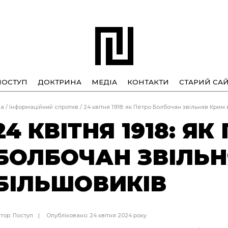
ПОСТУП
ДОКТРИНА
МЕДІА
КОНТАКТИ
СТАРИЙ САЙ
іа
/
Інформаційний спротив
/
24 квітня 1918: як Петро Болбочан звільняв Крим 
24 КВІТНЯ 1918: ЯК
БОЛБОЧАН ЗВІЛЬН
БІЛЬШОВИКІВ
тор:
Поступ
Опубліковано: 24 квітня 2024 року