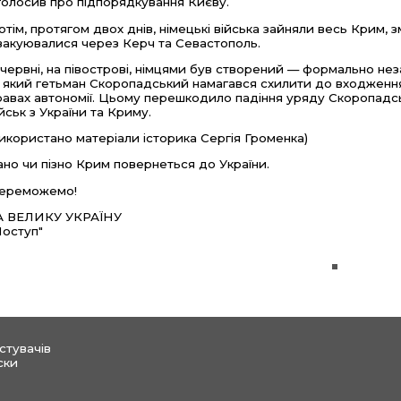
голосив про підпорядкування Києву.
отім, протягом двох днів, німецькі війська зайняли весь Крим,
вакуювалися через Керч та Севастополь.
 червні, на півострові, німцями був створений — формально 
 який гетьман Скоропадський намагався схилити до входження
равах автономії. Цьому перешкодило падіння уряду Скоропадсь
ійськ з України та Криму.
використано матеріали історика Сергія Громенка)
ано чи пізно Крим повернеться до України.
ереможемо!
А ВЕЛИКУ УКРАЇНУ
Поступ"
стувачів
ски