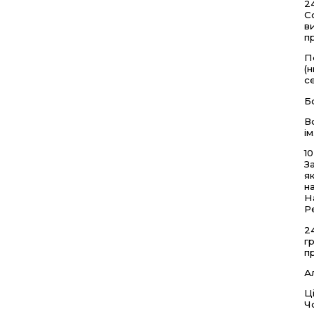
2
С
в
п
П
(
с
Б
В
і
1
З
я
н
Н
Р
2
г
п
А
Ц
Ч