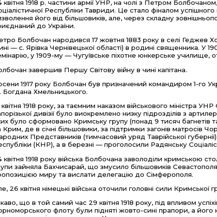
4 квітня 1918 р. частини армії УНР, на чолі з Петром Болбочано
оціалістичної Республіки Тавриди. Це стало фіналом успішного
изволення його від більшовиків, але, через складну зовнішньопол
риєднаний до України.
етро Болбочан народився 17 жовтня 1883 року в селі Геджев Хо
нині — с. Ярівка Чернівецької області) в родині священника. У 1
емінарію, у 1909-му — Чугуївське піхотне юнкерське училище, 
олбочан завершив Першу Світову війну в чині капітана.
осени 1917 року Болбочан був призначений командиром 1-го Укр
м. Богдана Хмельницького.
0 квітня 1918 року, за таємним наказом військового міністра УН
апорізької дивізії було виокремлено низку підрозділів з артил
ких було сформовано Кримську групу (понад 9 тисяч багнетів т
а Крим, де в січні більшовики, за підтримки загонів матросів Ч
ародних Представників (тимчасовий уряд Таврійської губернії
еспубліки (КНР), а в березні — проголосили Радянську Соціалі
4 квітня 1918 року війська Болбочана заволоділи кримською сто
рупи зайняла Бахчисарай, що змусило більшовиків Севастополя
ропозицією миру та вислати делегацію до Сімферополя.
ле, 26 квітня німецькі війська оточили головні сили Кримської 
ікаво, що в той самий час 29 квітня 1918 року, під впливом успіх
орноморського флоту були підняті жовто-сині прапори, а його