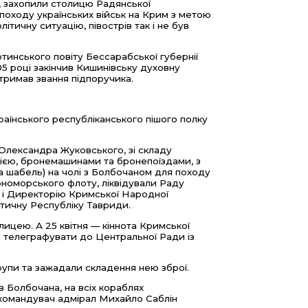
м, захопили столицю Радянської
 походу українських військ на Крим з метою
ітичну ситуацію, півострів так і не був
тинського повіту Бессарабської губернії
905 році закінчив Кишинівську духовну
отримав звання підпоручика.
аїнського республіканського пішого полку
Р Олександра Жуковського, зі складу
ерією, бронемашинами та бронепоїздами, з
а шабель) на чолі з Болбочаном для походу
орноморського флоту, ліквідували Раду
) і Директорію Кримської Народної
стичну Республіку Тавриди.
лицею. А 25 квітня — кіннота Кримської
 телеграфувати до Центральної Ради із
групи та зажадали складення нею зброї.
ів Болбочана, на всіх кораблях
 командувач адмірал Михайло Саблін