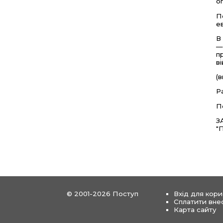
о
П
е
В
—
п
в
(
Р
П
З
"
© 2001-2026 Поступ
Вхід для кори
Сплатити вне
Карта сайту