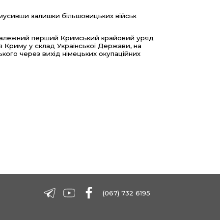
 змусивши залишки більшовицьких військ
незалежний перший Кримський крайовий уряд
 Криму у склад Української Держави, на
кого через вихід німецьких окупаційних
(067) 732 6195