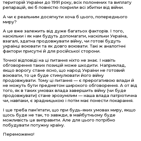
територій України до 1991 року, всіх полонених та виплату
репарацій, які б повністю покрили всі збитки від війни.
А чи є реальним досягнути хоча б цього, попереднього
миру?
А це вже залежить від дуже багатьох факторів. І того,
наскільки і як нам будуть допомагати, наскільки Україна,
взагалі, здатна продовжувати війну, чи готові будуть
українці воювати та як довго воювати. Такі ж аналогічні
фактори присутні й для російської сторони.
Точної відповіді на ці питання ніхто не знає. І навіть
обговорення таких позицій може шкодити. Наприклад,
якщо ворогу стане ясно, що народ України не готовий
воювати, то це буде стимулювати його війну
продовжувати. Тому ці питання — є прерогативою влади й
не можуть бути предметом широкого обговорення. А от від
того, як в таких умовах влада завершить війну (чи буде
продовжувати) стане зрозумілим — наша влада патріотична
чи, навпаки, є зрадницькою і потім має понести покарання.
І ще треба пам’ятати, що при будь-яких умовах миру, якщо
щось буде не так, то завжди, в майбутньому буде
можливість це виправити. Але для цього потрібно
побудувати потужну країну.
Переможемо!