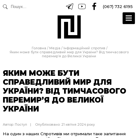
(067) 732 6195
Головна
/
Медіа
/
Інформаційний спротив
/
Яким може бути справедливий мир для України? Від тимчасового
перемир’я до Великої України
ЯКИМ МОЖЕ БУТИ
СПРАВЕДЛИВИЙ МИР ДЛЯ
УКРАЇНИ? ВІД ТИМЧАСОВОГО
ПЕРЕМИР’Я ДО ВЕЛИКОЇ
УКРАЇНИ
Автор:
Поступ
Опубліковано: 21 квітня 2024 року
На один з наших Спротивів ми отримали таке запитання