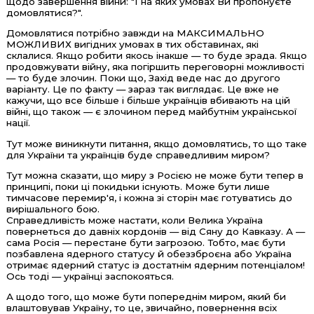
щодо завершення війни: "І на яких умовах Ви пропонуєте
домовлятися?".
Домовлятися потрібно завжди на МАКСИМАЛЬНО
МОЖЛИВИХ вигідних умовах в тих обставинах, які
склалися. Якщо робити якось інакше — то буде зрада. Якщо
продовжувати війну, яка погіршить переговорні можливості
— то буде злочин. Поки що, Захід веде нас до другого
варіанту. Це по факту — зараз так виглядає. Це вже не
кажучи, що все більше і більше українців вбивають на цій
війні, що також — є злочином перед майбутнім української
нації.
Тут може виникнути питання, якщо домовлятись, то що таке
для України та українців буде справедливим миром?
Тут можна сказати, що миру з Росією не може бути тепер в
принципі, поки ці покидьки існують. Може бути лише
тимчасове перемир'я, і кожна зі сторін має готуватись до
вирішального бою.
Справедливість може настати, коли Велика Україна
повернеться до давніх кордонів — від Сяну до Кавказу. А —
сама Росія — перестане бути загрозою. Тобто, має бути
позбавлена ядерного статусу й обеззброєна або Україна
отримає ядерний статус із достатнім ядерним потенціалом!
Ось тоді — українці заспокояться.
А щодо того, що може бути попереднім миром, який би
влаштовував Україну, то це, звичайно, повернення всіх