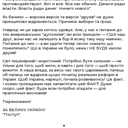
противодействуют. Вот и все. Все как обычно. Деньги ради
власти. Власть ради денег. Ничего нового".
Як бачимо — ворожа версія та версія "друзів" не дуже
принципово відрізняються. Причина: вибори та гроші.
Навряд чи це зараз когось здивує. Але, у нас є питання до
тих американських "дуполизів", які всім тринділи — США наш
друг, вони нас не залишать в біді й всяку таку іншу маячню...
Питання до них — а ви здатні тепер чесно сказати, що
помилялись? Що в України не було, нема і НЕ БУДЕ ніколи
друзів!
Світ лицемірний і жорстокий. Потрібно бути сильним — не
тільки для того, щоб жити, а навіть і для того — щоб просто
вижити. А наша влада, за весь час свого царювання, палець
об палець не вдарила щодо початку реальних реформ в
Україні. Щоб Україна, нарешті, почала розвиватись! Це факт...
І кожен громадянин має запам'ятати цей ФАКТ! Дуже
скоро, цей факт, буде всім потрібно згадати — для
практичних висновків!
Переможемо!
ЗА ВЕЛИКУ УКРАЇНУ
"Поступ"