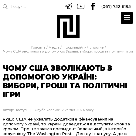
(067) 732 6195
Головна
/
Медіа
/
Інформаційний спротив
/
Чому США зволікають з допомогою Україні: вибори, гроші та політичні ігри
ЧОМУ США ЗВОЛІКАЮТЬ З
ДОПОМОГОЮ УКРАЇНІ:
ВИБОРИ, ГРОШІ ТА ПОЛІТИЧНІ
ІГРИ
Автор:
Поступ
Опубліковано: 12 квітня 2024 року
Якщо США не ухвалять додаткове фінансування на
допомогу Україні, то Україні доведеться відступати крок за
кроком. Про це заявив президент Зеленський, в інтерв’ю
колумністу The Washington Post - Девіду Ігнатіусу. А де ж