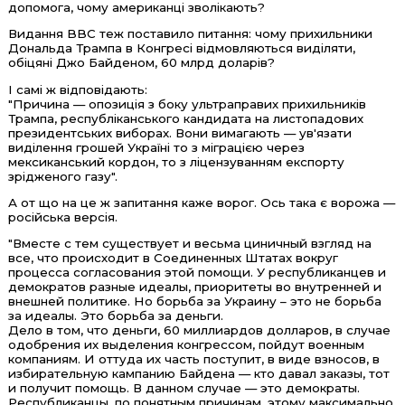
допомога, чому американці зволікають?
Видання BBC теж поставило питання: чому прихильники
Дональда Трампа в Конгресі відмовляються виділяти,
обіцяні Джо Байденом, 60 млрд доларів?
І самі ж відповідають:
"Причина — опозиція з боку ультраправих прихильників
Трампа, республіканського кандидата на листопадових
президентських виборах. Вони вимагають — ув'язати
виділення грошей Україні то з міграцією через
мексиканський кордон, то з ліцензуванням експорту
зрідженого газу".
А от що на це ж запитання каже ворог. Ось така є ворожа —
російська версія.
"Вместе с тем существует и весьма циничный взгляд на
все, что происходит в Соединенных Штатах вокруг
процесса согласования этой помощи. У республиканцев и
демократов разные идеалы, приоритеты во внутренней и
внешней политике. Но борьба за Украину – это не борьба
за идеалы. Это борьба за деньги.
Дело в том, что деньги, 60 миллиардов долларов, в случае
одобрения их выделения конгрессом, пойдут военным
компаниям. И оттуда их часть поступит, в виде взносов, в
избирательную кампанию Байдена — кто давал заказы, тот
и получит помощь. В данном случае — это демократы.
Республиканцы, по понятным причинам, этому максимально