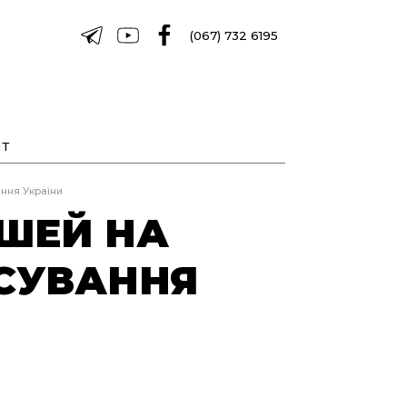
(067) 732 6195
Т
ння України
ОШЕЙ НА
НСУВАННЯ