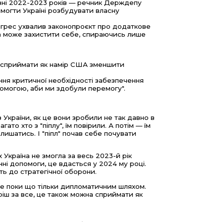
івні 2022-2023 років — речник Держдепу
могти Україні розбудувати власну
онгрес ухвалив законопроєкт про додаткове
на може захистити себе, спираючись лише
д сприймати як намір США зменшити
іння критичної необхідності забезпечення
омогою, аби ми здобули перемогу".
України, як це вони зробили не так давно в
гато хто з "піплу", їм повірили. А потім — їм
алишатись. І "піпл" почав себе почувати
Україна не змогла за весь 2023-й рік
ні допомоги, це вдасться у 2024 му році.
ь до стратегічної оборони.
але поки що тільки дипломатичним шляхом.
ріш за все, це також можна сприймати як