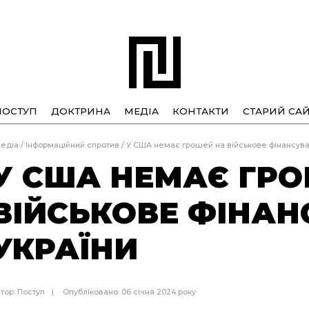
ПОСТУП
ДОКТРИНА
МЕДІА
КОНТАКТИ
СТАРИЙ САЙ
едіа
/
Інформаційний спротив
/
У США немає грошей на військове фінансува
У США НЕМАЄ ГР
ВІЙСЬКОВЕ ФІНА
УКРАЇНИ
тор:
Поступ
Опубліковано: 06 січня 2024 року