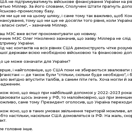
ША не підтримуватимуть військове фінансування України на р
етью Міллер. За його словами, Сполучені Штати прагнуть допо
ійськово-промислову базу.
Але ми ще не на цьому шляху, і саме тому так важливо, щоб К
інансування, тому що ми ще не досягли того рівня, коли Украї
а власні сили", – зазначив Міллер.
аш МЗС вже встиг прокоментувати цю новину.
ечник МЗС Олег Ніколенко зазначив, що заяву Міллера не слі
ідтримку України.
Під час контактів на всіх рівнях США демонструють чітке розум
ашої держави всією необхідною військовою та фінансовою доп
о це може означати для України?
ерше, і найголовніше, що США поки не збираються звалювати з 
фганістані — де також були "стільки, скільки буде необхідно", і ба
тало вигідно впустити талібів, а самим піти геть. Хоча могли й з
радженим.
акож ясно, що якщо при найбільшій допомозі у 2022-2023 роках 
ідвоювати щось значне у РФ, то малоймовірно, що при зменшен
ожливо, саме тому Президент оголосив, що Україна переходит
акож ясно, що в таких умовах звільнення територій можливе, 
обто настільки, наскільки США домовляться із РФ. На жаль, ско
акт.
ле головне інше.