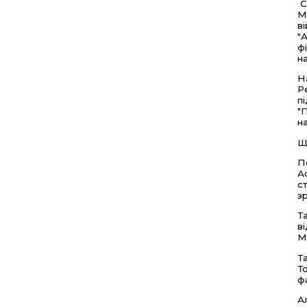
С
М
в
"
ф
н
Н
Р
п
"
н
Щ
П
А
с
з
Т
в
М
Т
Т
ф
А