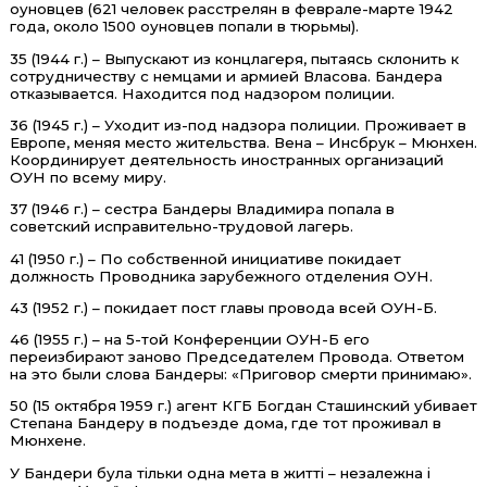
оуновцев (621 человек расстрелян в феврале-марте 1942
года, около 1500 оуновцев попали в тюрьмы).
35 (1944 г.) – Выпускают из концлагеря, пытаясь склонить к
сотрудничеству с немцами и армией Власова. Бандера
отказывается. Находится под надзором полиции.
36 (1945 г.) – Уходит из-под надзора полиции. Проживает в
Европе, меняя место жительства. Вена – Инсбрук – Мюнхен.
Координирует деятельность иностранных организаций
ОУН по всему миру.
37 (1946 г.) – сестра Бандеры Владимира попала в
советский исправительно-трудовой лагерь.
41 (1950 г.) – По собственной инициативе покидает
должность Проводника зарубежного отделения ОУН.
43 (1952 г.) – покидает пост главы провода всей ОУН-Б.
46 (1955 г.) – на 5-той Конференции ОУН-Б его
переизбирают заново Председателем Провода. Ответом
на это были слова Бандеры: «Приговор смерти принимаю».
50 (15 октября 1959 г.) агент КГБ Богдан Сташинский убивает
Степана Бандеру в подъезде дома, где тот проживал в
Мюнхене.
У Бандери була тільки одна мета в житті – незалежна і