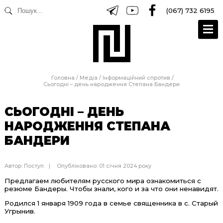
(067) 732 6195
Головна
/
Медіа
/
Інформаційний спротив
/
Сьогодні – день народження Степана Бандери
СЬОГОДНІ – ДЕНЬ
НАРОДЖЕННЯ СТЕПАНА
БАНДЕРИ
Автор:
Поступ
Опубліковано: 01 січня 2024 року
Предлагаем любителям русского мира ознакомиться с
резюме Бандеры. Чтобы знали, кого и за что они ненавидят.
Родился 1 января 1909 года в семье священника в с. Старый
Угрынив.