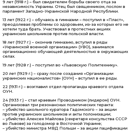
9 лет (1918 г.) – был свидетелем борьбы своего отца за
независимость Украины. Отец был священником, послом в
парламент Западно-Украинской Народной Республики.
13 лет (1922 г.) – обучаясь в гимназии – поступил в «Пласт»,
преодолевая проблемы со здоровьем, из-за которых его не
хотели туда брать. Участвовал в протестных акциях
украинских школьников против польской власти.
18 лет (1927 г.) – окончив гимназию, вступил в ряды
«Украинской военной организации» (УВО), занимался
организационно обучающей деятельностью в окружающих
селах.
19 лет (1928 г.) – поступил во «Львовскую Политехнику».
20 лет (1929 г.) – сразу после создания «Организации
украинских националистов» (ОУН) – вступил в ее ряды.
22 (1931 г.) – возглавил отдел пропаганды краевого отдела
ОУН.
24 (1933 г.) – стал краевым Проводником (лидером) ОУН.
Организовал три резонансных политических теракта:
– убийство школьного куратора Гадомского – за акции
против украинских школьников и акты полонизации;
– убийство Алексея Майлова (секретаря консульства СССР
во Львове) за голодомор в Восточной Украине;
– убийство министра МВД Польши – за акции пацификации