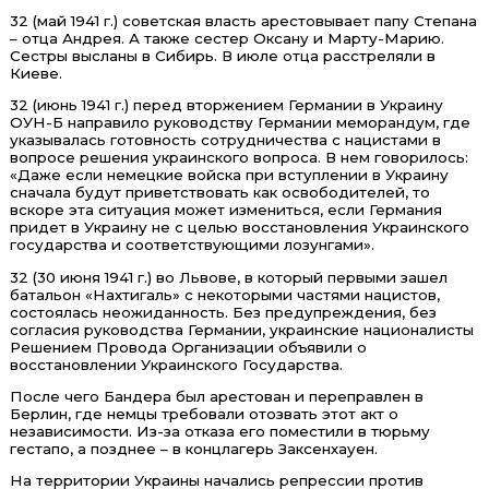
32 (май 1941 г.) советская власть арестовывает папу Степана
– отца Андрея. А также сестер Оксану и Марту-Марию.
Сестры высланы в Сибирь. В июле отца расстреляли в
Киеве.
32 (июнь 1941 г.) перед вторжением Германии в Украину
ОУН-Б направило руководству Германии меморандум, где
указывалась готовность сотрудничества с нацистами в
вопросе решения украинского вопроса. В нем говорилось:
«Даже если немецкие войска при вступлении в Украину
сначала будут приветствовать как освободителей, то
вскоре эта ситуация может измениться, если Германия
придет в Украину не с целью восстановления Украинского
государства и соответствующими лозунгами».
32 (30 июня 1941 г.) во Львове, в который первыми зашел
батальон «Нахтигаль» с некоторыми частями нацистов,
состоялась неожиданность. Без предупреждения, без
согласия руководства Германии, украинские националисты
Решением Провода Организации объявили о
восстановлении Украинского Государства.
После чего Бандера был арестован и переправлен в
Берлин, где немцы требовали отозвать этот акт о
независимости. Из-за отказа его поместили в тюрьму
гестапо, а позднее – в концлагерь Заксенхауен.
На территории Украины начались репрессии против