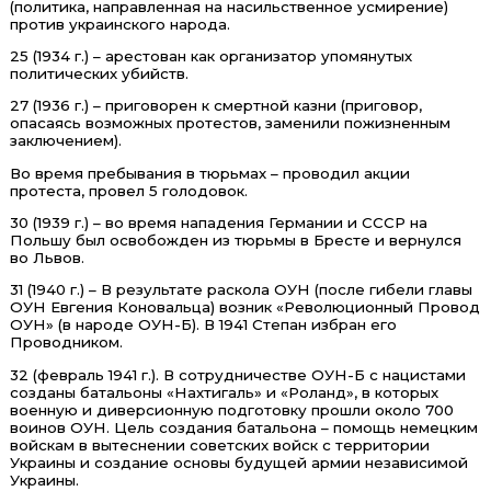
(политика, направленная на насильственное усмирение)
против украинского народа.
25 (1934 г.) – арестован как организатор упомянутых
политических убийств.
27 (1936 г.) – приговорен к смертной казни (приговор,
опасаясь возможных протестов, заменили пожизненным
заключением).
Во время пребывания в тюрьмах – проводил акции
протеста, провел 5 голодовок.
30 (1939 г.) – во время нападения Германии и СССР на
Польшу был освобожден из тюрьмы в Бресте и вернулся
во Львов.
31 (1940 г.) – В результате раскола ОУН (после гибели главы
ОУН Евгения Коновальца) возник «Революционный Провод
ОУН» (в народе ОУН-Б). В 1941 Степан избран его
Проводником.
32 (февраль 1941 г.). В сотрудничестве ОУН-Б с нацистами
созданы батальоны «Нахтигаль» и «Роланд», в которых
военную и диверсионную подготовку прошли около 700
воинов ОУН. Цель создания батальона – помощь немецким
войскам в вытеснении советских войск с территории
Украины и создание основы будущей армии независимой
Украины.