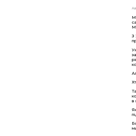
Ав
М
с
М
З
п
У
з
р
к
А
Х
Т
к
в
Я
п
Б
м