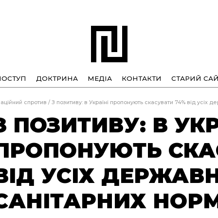
ПОСТУП
ДОКТРИНА
МЕДІА
КОНТАКТИ
СТАРИЙ САЙ
аційний спротив
/
З позитиву: в Україні пропонують скасувати 74% від усіх 
З ПОЗИТИВУ: В УКР
ПРОПОНУЮТЬ СКА
ВІД УСІХ ДЕРЖАВ
САНІТАРНИХ НОР