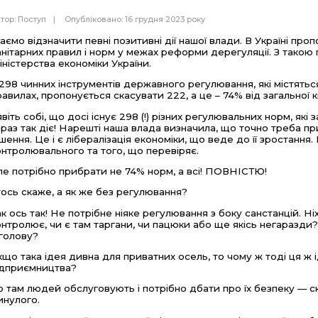
тор:
Поступ
Опубліковано: 16 грудня 2023 року
аємо відзначити певні позитивні дії нашої влади. В Україні пр
анітарних правил і норм у межах реформи дерегуляції. З тако
іністерства економіки України.
 298 чинних інструментів державного регулювання, які містять
равилах, пропонується скасувати 222, а це – 74% від загальної кі
явіть собі, що досі існує 298 (!) різних регулювальних норм, я
араз так діє! Нарешті наша влада визначила, що точно треба п
ішення. Це і є лібералізація економіки, що веде до її зростання.
онтролювального та того, що перевіряє.
ле потрібно прибрати не 74% норм, а всі! ПОВНІСТЮ!
тось скаже, а як же без регулювання?
ак ось так! Не потрібне ніяке регулювання з боку санстанцій. Ні
онтролює, чи є там таргани, чи пацюки або ще якісь негаразди
 голову?
кщо така ідея дивна для приватних осель, то чому ж тоді ця ж
ідприємництва?
о там людей обслуговують і потрібно дбати про їх безпеку — 
инулого.