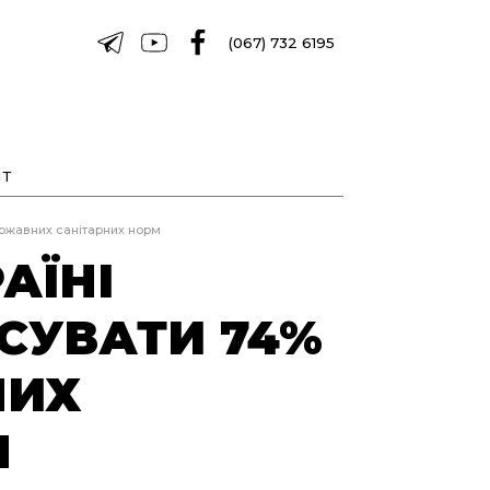
(067) 732 6195
Т
державних санітарних норм
АЇНІ
СУВАТИ 74%
НИХ
М