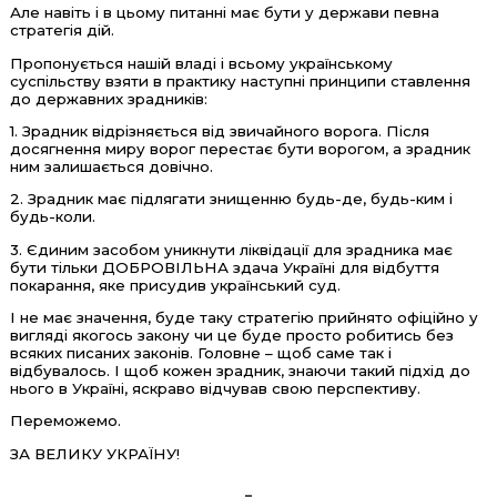
Але навіть і в цьому питанні має бути у держави певна
стратегія дій.
Пропонується нашій владі і всьому українському
суспільству взяти в практику наступні принципи ставлення
до державних зрадників:
1. Зрадник відрізняється від звичайного ворога. Після
досягнення миру ворог перестає бути ворогом, а зрадник
ним залишається довічно.
2. Зрадник має підлягати знищенню будь-де, будь-ким і
будь-коли.
3. Єдиним засобом уникнути ліквідації для зрадника має
бути тільки ДОБРОВІЛЬНА здача Україні для відбуття
покарання, яке присудив український суд.
І не має значення, буде таку стратегію прийнято офіційно у
вигляді якогось закону чи це буде просто робитись без
всяких писаних законів. Головне – щоб саме так і
відбувалось. І щоб кожен зрадник, знаючи такий підхід до
нього в Україні, яскраво відчував свою перспективу.
Переможемо.
ЗА ВЕЛИКУ УКРАЇНУ!