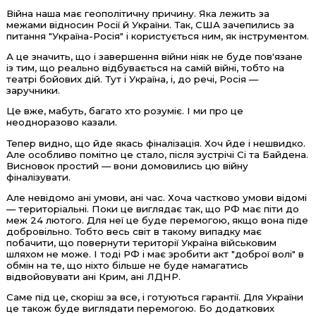
Війна наша має геополітичну причину. Яка лежить за
межами відносин Росії й України. Так, США зачепились за
питання "Україна-Росія" і користується ним, як інструментом.
А це значить, що і завершення війни ніяк не буде пов'язане
із тим, що реально відбувається на самій війні, тобто на
театрі бойових дій. Тут і Україна, і, до речі, Росія —
заручники.
Це вже, мабуть, багато хто розуміє. І ми про це
неодноразово казали.
Тепер видно, що йде якась фіналізація. Хоч йде і нешвидко.
Але особливо помітно це стало, після зустрічі Сі та Байдена.
Висновок простий — вони домовились цю війну
фіналізувати.
Але невідомо ані умови, ані час. Хоча частково умови відомі
— територіальні. Поки це виглядає так, що РФ має піти до
меж 24 лютого. Для неї це буде перемогою, якщо вона піде
добровільно. Тобто весь світ в такому випадку має
побачити, що повернути території Україна військовим
шляхом не може. І тоді РФ і має зробити акт "доброї волі" в
обмін на те, що ніхто більше не буде намагатись
відвойовувати ані Крим, ані ЛДНР.
Саме під це, скоріш за все, і готуються гарантії. Для України
це також буде виглядати перемогою. Бо додаткових