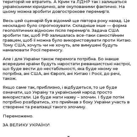
територій не втратить. А Крим та ЛДНР так і залишаться
українськими юридично, але окупованими фактично. На
цьому можна зробити довгострокове перемир'я.
Весь цей сценарій був відомий ще півтора року назад. Це
нескладно було спрогнозувати. Складніше інше — форма
геополітичних відносин після перемир'я. Задача США
зробити так, щоб РФ залишалась все-таки самостійним
гравцем, щоб її можна було використовувати проти Китаю.
Тому США, хочуть чи не хочуть, але вимушені будуть
намалювати Росії перемогу.
Але і для України також перемога потрібна. Бо інакше
всередині країни будуть наростати реваншистські настрої,
що буде вести до нестабільності, яка буде нікому не
потрібна, ані США, ані Європі, ані Китаю і Росії, до речі,
також.
Якщо саме так, приблизно, і відбудеться, то це буде
означати, що Україну та український народ просто
використали. Це буде мати назву – злочин. І буде потім
потрібно розібратись, хто приймав з боку України участь в
створенні та реалізації такого злочину.
Переможемо.
ЗА ВЕЛИКУ УКРАЇНУ!