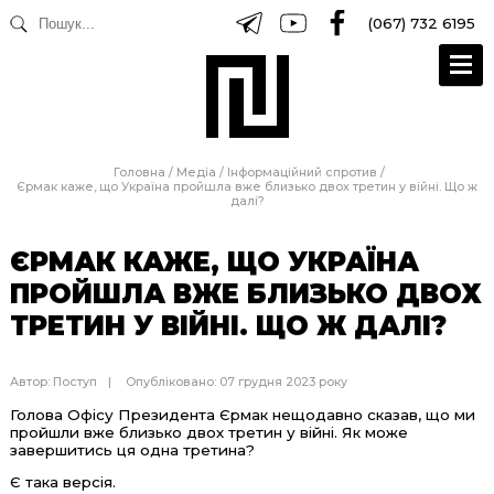
(067) 732 6195
Головна
/
Медіа
/
Інформаційний спротив
/
Єрмак каже, що Україна пройшла вже близько двох третин у війні. Що ж
далі?
ЄРМАК КАЖЕ, ЩО УКРАЇНА
ПРОЙШЛА ВЖЕ БЛИЗЬКО ДВОХ
ТРЕТИН У ВІЙНІ. ЩО Ж ДАЛІ?
Автор:
Поступ
Опубліковано: 07 грудня 2023 року
Голова Офісу Президента Єрмак нещодавно сказав, що ми
пройшли вже близько двох третин у війні. Як може
завершитись ця одна третина?
Є така версія.