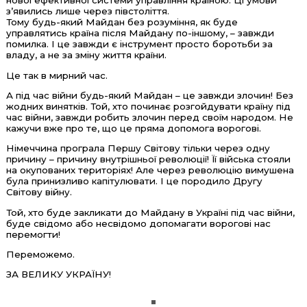
нової ефективної системи управління країною. Ці умови
зʼявились лише через півстоліття.
Тому будь-який Майдан без розуміння, як буде
управлятись країна після Майдану по-іншому, – завжди
помилка. І це завжди є інструмент просто боротьби за
владу, а не за зміну життя країни.
Це так в мирний час.
А під час війни будь-який Майдан – це завжди злочин! Без
жодних винятків. Той, хто починає розгойдувати країну під
час війни, завжди робить злочин перед своїм народом. Не
кажучи вже про те, що це пряма допомога ворогові.
Німеччина програла Першу Світову тільки через одну
причину – причину внутрішньої революції! Її війська стояли
на окупованих територіях! Але через революцію вимушена
була принизливо капітулювати. І це породило Другу
Світову війну.
Той, хто буде закликати до Майдану в Україні під час війни,
буде свідомо або несвідомо допомагати ворогові нас
перемогти!
Переможемо.
ЗА ВЕЛИКУ УКРАЇНУ!