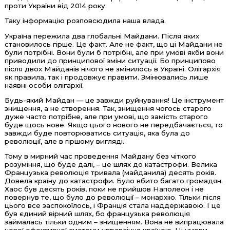
проти України від 2014 року.
Таку інформацію розповсюдила наша влада.
Україна пережила два глобальні Майдани. Після яких
становилось гірше. Це факт. Але не факт, що ці Майдани не
були потрібні. Вони були б потрібні, але при умові якби вони
приводили до принципової зміни ситуації. Бо принципово
після двох Майданів нічого не змінилось в Україні. Олігархія
як правила, так і продовжує правити. Змінювались лише
наявні особи олігархії.
Будь-який Майдан — це завжди руйнування! Це інструмент
знищення, а не створення. Так, знищення чогось старого
дуже часто потрібне, але при умові, що замість старого
буде щось нове. Якщо цього нового не передбачається, то
завжди буде повторюватись ситуація, яка була до
революції, але в гіршому вигляді.
Тому в мирний час проведення Майдану без чіткого
розуміння, що буде далі, – це шлях до катастрофи. Велика
Французька революція тривала (майданила) десять років.
Довела країну до катастрофи. Було вбито багато громадян.
Хаос був десять років, поки не прийшов Наполеон і не
повернув те, що було до революції – монархію. Тільки після
цього все заспокоїлось, і Франція стала наддержавою. І це
був єдиний вірний шлях, бо французька революція
займалась тільки одним – знищенням. Вона не випрацювала