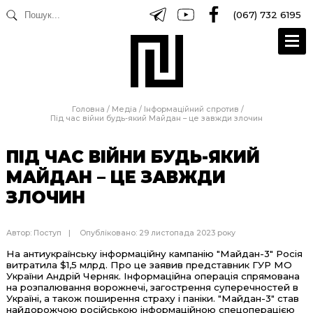
(067) 732 6195
Головна
/
Медіа
/
Інформаційний спротив
/
Під час війни будь-який Майдан – це завжди злочин
ПІД ЧАС ВІЙНИ БУДЬ-ЯКИЙ
МАЙДАН – ЦЕ ЗАВЖДИ
ЗЛОЧИН
Автор:
Поступ
Опубліковано: 29 листопада 2023 року
На антиукраїнську інформаційну кампанію "Майдан-3" Росія
витратила $1,5 млрд. Про це заявив представник ГУР МО
України Андрій Черняк. Інформаційна операція спрямована
на розпалювання ворожнечі, загострення суперечностей в
Україні, а також поширення страху і паніки. "Майдан-3" став
найдорожчою російською інформаційною спецоперацією