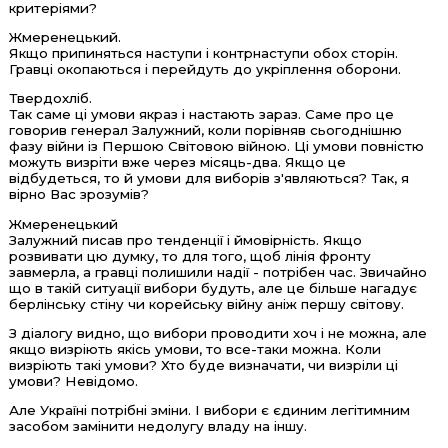
критеріями?
Жмеренецький.
Якщо припиняться наступи і контрнаступи обох сторін.
Гравці окопаються і перейдуть до укріплення оборони.
Твердохліб.
Так саме ці умови якраз і настають зараз. Саме про це
говорив генерал Залужний, коли порівняв сьогоднішню
фазу війни із Першою Світовою війною. Ці умови повністю
можуть визріти вже через місяць-два. Якщо це
відбудеться, то й умови для виборів з'являються? Так, я
вірно Вас зрозумів?
Жмеренецький
Залужний писав про тенденції і ймовірність. Якщо
розвивати цю думку, то для того, щоб лінія фронту
завмерла, а гравці полишили надії - потрібен час. Звичайно
що в такій ситуації вибори будуть, але це більше нагадує
берлінську стіну чи корейську війну аніж першу світову.
З діалогу видно, що вибори проводити хоч і не можна, але
якщо визріють якісь умови, то все-таки можна. Коли
визріють такі умови? Хто буде визначати, чи визріли ці
умови? Невідомо.
Але Україні потрібні зміни. І вибори є єдиним легітимним
засобом замінити недолугу владу на іншу.