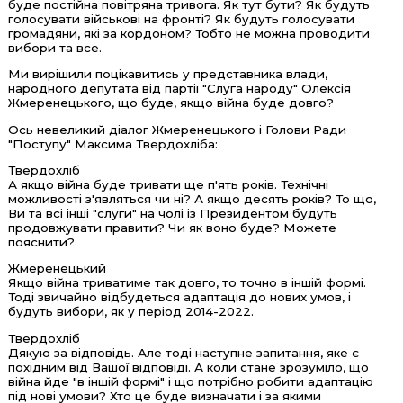
буде постійна повітряна тривога. Як тут бути? Як будуть
голосувати військові на фронті? Як будуть голосувати
громадяни, які за кордоном? Тобто не можна проводити
вибори та все.
Ми вирішили поцікавитись у представника влади,
народного депутата від партії "Слуга народу" Олексія
Жмеренецького, що буде, якщо війна буде довго?
Ось невеликий діалог Жмеренецького і Голови Ради
"Поступу" Максима Твердохліба:
Твердохліб
А якщо війна буде тривати ще п'ять років. Технічні
можливості з'являться чи ні? А якщо десять років? То що,
Ви та всі інші "слуги" на чолі із Президентом будуть
продовжувати правити? Чи як воно буде? Можете
пояснити?
Жмеренецький
Якщо війна триватиме так довго, то точно в іншій формі.
Тоді звичайно відбудеться адаптація до нових умов, і
будуть вибори, як у період 2014-2022.
Твердохліб
Дякую за відповідь. Але тоді наступне запитання, яке є
похідним від Вашої відповіді. А коли стане зрозуміло, що
війна йде "в іншій формі" і що потрібно робити адаптацію
під нові умови? Хто це буде визначати і за якими