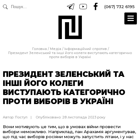
(067) 732 6195
Головна
/
Медіа
/
Інформаційний спротив
/
Президент Зеленський та інші його колеги виступають категорично
проти виборів в Україні
ПРЕЗИДЕНТ ЗЕЛЕНСЬКИЙ ТА
ІНШІ ЙОГО КОЛЕГИ
ВИСТУПАЮТЬ КАТЕГОРИЧНО
ПРОТИ ВИБОРІВ В УКРАЇНІ
Автор:
Поступ
Опубліковано: 28 листопада 2023 року
Вони мотивують це тим, що в умовах війни провести
вибори неможливо. Наприклад, пан Арахамія аргументував,
що під час виборів росіяни можуть запустить літаки, і у нас