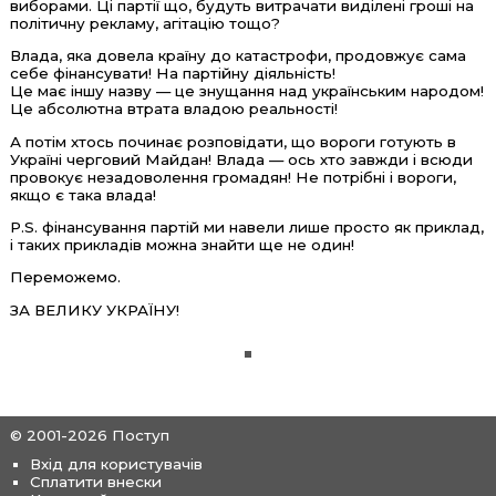
виборами. Ці партії що, будуть витрачати виділені гроші на
політичну рекламу, агітацію тощо?
Влада, яка довела країну до катастрофи, продовжує сама
себе фінансувати! На партійну діяльність!
Це має іншу назву — це знущання над українським народом!
Це абсолютна втрата владою реальності!
А потім хтось починає розповідати, що вороги готують в
Україні черговий Майдан! Влада
—
ось хто завжди і всюди
провокує незадоволення громадян! Не потрібні і вороги,
якщо є така влада!
P.S. фінансування партій ми навели лише просто як приклад,
і таких прикладів можна знайти ще не один!
Переможемо.
ЗА ВЕЛИКУ УКРАЇНУ!
© 2001-2026 Поступ
Вхід для користувачів
Сплатити внески