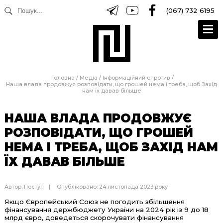
(067) 732 6195
Головна
/
Медіа
/
Інформаційний спротив
/
Наша влада продовжує розповідати, що грошей нема і треба, щоб Захід
нам їх давав більше
НАША ВЛАДА ПРОДОВЖУЄ
РОЗПОВІДАТИ, ЩО ГРОШЕЙ
НЕМА І ТРЕБА, ЩОБ ЗАХІД НАМ
ЇХ ДАВАВ БІЛЬШЕ
Автор:
Поступ
Опубліковано: 24 листопада 2023 року
Якщо Європейський Союз не погодить збільшення
фінансування держбюджету України на 2024 рік із 9 до 18
млрд євро, доведеться скорочувати фінансування