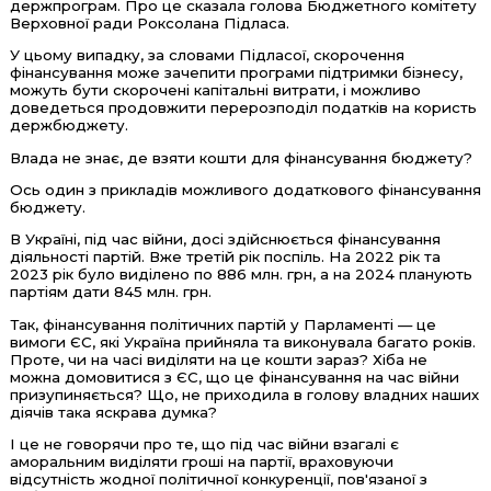
держпрограм. Про це сказала голова Бюджетного комітету
Верховної ради Роксолана Підласа.
У цьому випадку, за словами Підласої, скорочення
фінансування може зачепити програми підтримки бізнесу,
можуть бути скорочені капітальні витрати, і можливо
доведеться продовжити перерозподіл податків на користь
держбюджету.
Влада не знає, де взяти кошти для фінансування бюджету?
Ось один з прикладів можливого додаткового фінансування
бюджету.
В Україні, під час війни, досі здійснюється фінансування
діяльності партій. Вже третій рік поспіль. На 2022 рік та
2023 рік було виділено по 886 млн. грн, а на 2024 планують
партіям дати 845 млн. грн.
Так, фінансування політичних партій у Парламенті
—
це
вимоги ЄС, які Україна прийняла та виконувала багато років.
Проте, чи на часі виділяти на це кошти зараз? Хіба не
можна домовитися з ЄС, що це фінансування на час війни
призупиняється? Що, не приходила в голову владних наших
діячів така яскрава думка?
І це не говорячи про те, що під час війни взагалі є
аморальним виділяти гроші на партії, враховуючи
відсутність жодної політичної конкуренції, пов'язаної з