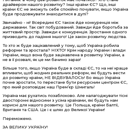
драйвером нашого розвитку? Інші країни ЄС? Що, інші
країни ЄС не зможуть себе спокійно почувати, якщо Україна
буде продовжувати знаходитися в дупі?
Звичайно - ні! Всередині ЄС також йде конкуренція між
державами. Так світ побудований. Завжди йде боротьба за
життєвий простір. Завжди є конкуренція. Зростання одного
призводить до падіння іншого! Це закон розвитку людства.
То хто ж буде зацікавлений у тому, щоб Україна робила
реформи та зростала? НІХТО! Крім народу України і влади
України, якщо вона буде зацікавлена в розвитку України, а
не в її розвалі, як це ми бачимо зараз!
Більше того, якщо Україна буде в складі ЄС, то на неї краще
впливати, щоб жодних реальних реформ, які будуть вести
до розвитку країни, НЕ ВІДБУВАЛОСЬ! Бо якщо Україна
почне зростати, то перестане бути ресурсним центром ЄС,
про який розповідає наш Прем’єр Шмигаль!
Україна має рухатись позаблоково. Але налагоджувати тісні
двосторонні відносини з усіма країнами, які будуть нам
корисні для нашого розвитку. Це Польща, країни Балтії,
Британія та США. Це і є шлях до Великої України!
Переможемо.
ЗА ВЕЛИКУ УКРАЇНУ!