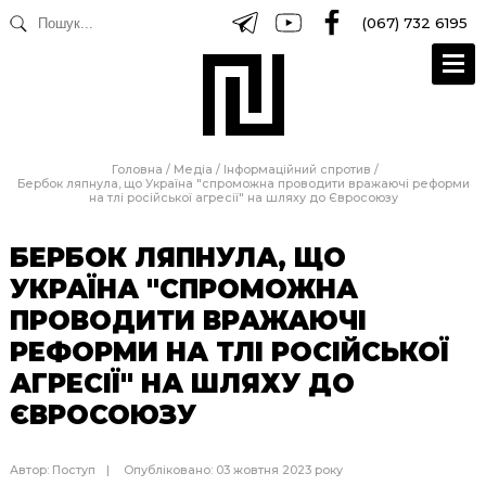
(067) 732 6195
Головна
/
Медіа
/
Інформаційний спротив
/
Бербок ляпнула, що Україна "спроможна проводити вражаючі реформи
на тлі російської агресії" на шляху до Євросоюзу
БЕРБОК ЛЯПНУЛА, ЩО
УКРАЇНА "СПРОМОЖНА
ПРОВОДИТИ ВРАЖАЮЧІ
РЕФОРМИ НА ТЛІ РОСІЙСЬКОЇ
АГРЕСІЇ" НА ШЛЯХУ ДО
ЄВРОСОЮЗУ
Автор:
Поступ
Опубліковано: 03 жовтня 2023 року