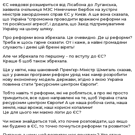
ЄC невдовзі розшириться від Лісабона до Луганська,
заявила очільниця МЗС Німеччини Бербок на зустрічі
міністрів закордонних справ ЄС у Києві. А ще вона сказала,
що Україна "спроможна проводити вражаючі реформи на
тлі російської агресії", і додала, що Захід підтримуватиме
Україну на цьому шляху.
Про реформи вона збрехала. Це очевидно. Де ці реформи?
Треба ж щось гарне сказати. От і каже, а наївні громадяни
слухають і деякі цій брехні вірять!
Але чи збрехала по першому - по вступу до ЄС?
Краще б щоб також збрехала.
Ще у квітні, наш шановний Прем'єр-Міністр Шмигаль сказав,
що у рамках програми реформ уряд має намір розробити
нову економічну модель держави, згідно з якою Україна
повинна стати "ресурсним центром Європи".
Тобто навіть ті реформи, які не робляться, а про які просто
триндиться, все одно направлені на те, щоб Україна стала
ресурсним центром Європи! А це наша робоча сила, наша
земля, наші врожаї, наші корисні копалини!
Це для цього ми маємо лізти до ЄС?
Чи може знайдеться той, хто почне розповідати, що якщо
ми будемо в ЄС, то точно почнуться реформи та розвиток?
Питання: а чому цей розвиток має початись? Хто стане