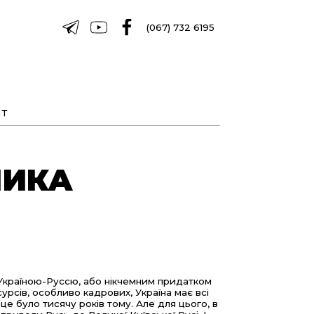
(067) 732 6195
Т
ЛИКА
 Україною-Руссю, або нікчемним придатком
урсів, особливо кадрових, Україна має всі
це було тисячу років тому. Але для цього, в