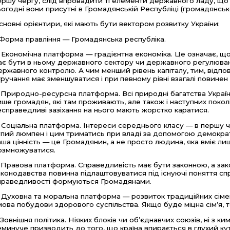
ершу чергу, слід впровадити ті елементи державного ладу, що п
ьогодні вони присутні в Громадянській Республіці (громадянськ
сновні орієнтири, які мають бути вектором розвитку України:
. Форма правління — Громадянська республіка.
. Економічна платформа — градієнтна економіка. Це означає, що
ає бути в ньому державного сектору чи державного регулюванн
ержавного контролю. А чим менший рівень капіталу, тим, відпові
тручання має зменшуватися і при певному рівні взагалі повинен 
. Природно-ресурсна платформа. Всі природні багатства України
ише громадян, які там проживають, але також і наступних поколін
есправедливі зазіхання на нього мають жорстко каратися.
. Соціальна платформа. Інтереси середнього класу — в першу ч
упий люмпен і цим триматись при владі за допомогою демократ
аша цінність — це Громадянин, а не просто людина, яка вміє лиш
озмножуватися.
. Правова платформа. Справедливість має бути законною, а за
аконодавства повинна підлаштовуватися під існуючі поняття сп
праведливості формуються Громадянами.
. Духовна та моральна платформа — розвиток традиційних сімей
мова побудови здорового суспільства. Якщо буде міцна сім’я, т
. Зовнішня політика. Ніяких блоків чи об’єднавчих союзів, ні з к
еминуче призводить до того, що країна впирається в глухий ку