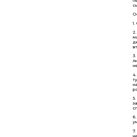
п
с
О
1
2
м
д
в
3
л
н
4
т
н
р
5
з
с
6
у
7
н