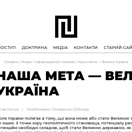
ПОСТУП
ДОКТРИНА
МЕДІА
КОНТАКТИ
СТАРИЙ САЙ
Головна
/
Медіа
/
Інформаційний спротив
/
Наша мета — Велика Україна
НАША МЕТА — ВЕ
УКРАЇНА
тор:
Поступ
Опубліковано: 25 вересня 2023 року
оля України полягає в тому, що вона може або стати Великою
о інших. З точки зору геополітичного становища, потенціалу рес
отенційні необхідні складові, щоб стати Великою державою, як 