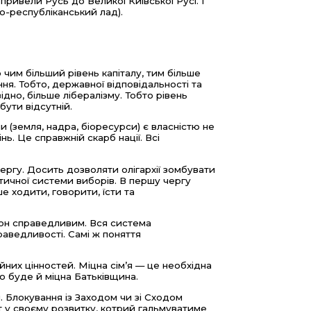
ривели Русь до Великої Київської Русі. І
о-республіканський лад).
 чим більший рівень капіталу, тим більше
я. Тобто, державної відповідальності та
дно, більше лібералізму. Тобто рівень
бути відсутній.
 (земля, надра, біоресурси) є власністю не
ь. Це справжній скарб нації. Всі
ергу. Досить дозволяти олігархії зомбувати
ичної системи виборів. В першу чергу
е ходити, говорити, їсти та
кон справедливим. Вся система
раведливості. Самі ж поняття
них цінностей. Міцна сім’я — це необхідна
о буде й міцна Батьківщина.
им. Блокування із Заходом чи зі Сходом
т у своєму розвитку, котрий гальмуватиме