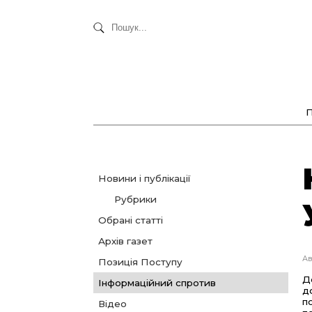
Новини і публікації
Рубрики
Обрані статті
Архів газет
Ав
Позиція Поступу
Д
Інформаційний спротив
д
п
Відео