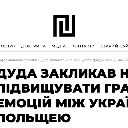
ПОСТУП
ДОКТРИНА
МЕДІА
КОНТАКТИ
СТАРИЙ САЙ
нформаційний спротив
/
Дуда закликав не підвищувати градус емоцій між У
ДУДА ЗАКЛИКАВ 
ПІДВИЩУВАТИ ГР
ЕМОЦІЙ МІЖ УКРА
ПОЛЬЩЕЮ