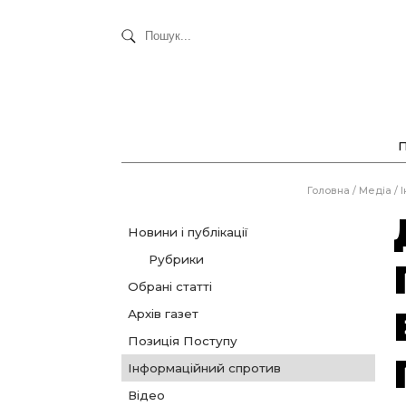
Головна
/
Медіа
/
І
Новини і публікації
Рубрики
Обрані статті
Архів газет
Позиція Поступу
Інформаційний спротив
Відео