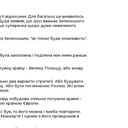
ті відносини. Для багатьох це виявилось
Дуда заявив, що досі вважає Зеленського
ки це суперечка щодо дуже невеликого
з Зеленським, "як тільки буде можливість".
була захоплена і поділена між ними раніше.
отужну країну - Велику Польщу, або знову
ільки два варіанти стратегії. Або будувати
їну. Або бути поглиненою Росією. Всі роки
яхом.
досвід побудови спільної потужної країни -
шою країною Європи.
с був, то його можна і треба повторити.
Міжмор'я! І одним з його провідників в