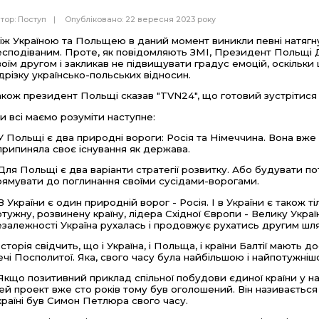
тор:
Поступ
Опубліковано: 22 вересня 2023 року
іж Україною та Польщею в даний момент виникли певні натягну
есподіваним. Проте, як повідомляють ЗМІ, Президент Польщі 
воїм другом і закликав не підвищувати градус емоцій, оскіль
ідрізку українсько-польських відносин.
акож президент Польщі сказав "TVN24", що готовий зустрітися і
и всі маємо розуміти наступне:
 У Польщі є два природні вороги: Росія та Німеччина. Вона вже 
 припиняла своє існування як держава.
 Для Польщі є два варіанти стратегії розвитку. Або будувати п
рямувати до поглинання своїми сусідами-ворогами.
 В України є один природній ворог - Росія. І в України є також т
отужну, розвинену країну, лідера Східної Європи - Велику Укра
езалежності Україна рухалась і продовжує рухатись другим шл
 Історія свідчить, що і Україна, і Польща, і країни Балтії мають 
ечі Посполитої. Яка, свого часу була найбільшою і найпотужні
 Якщо позитивний приклад спільної побудови єдиної країни у на
ей проект вже сто років тому був оголошений. Він називається 
країні був Симон Петлюра свого часу.