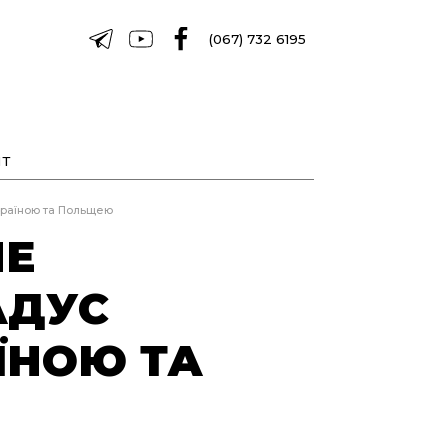
(067) 732 6195
Т
країною та Польщею
НЕ
АДУС
ЇНОЮ ТА