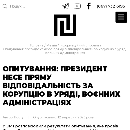
(067) 732 6195
Головна
/
Медіа
/
Інформаційний спротив
/
Опитування: президент несе пряму відповідальність за корупцію в уряді,
воєнних адміністраціях
ОПИТУВАННЯ: ПРЕЗИДЕНТ
НЕСЕ ПРЯМУ
ВІДПОВІДАЛЬНІСТЬ ЗА
КОРУПЦІЮ В УРЯДІ, ВОЄННИХ
АДМІНІСТРАЦІЯХ
Автор:
Поступ
Опубліковано: 12 вересня 2023 року
У ЗМІ розповсюдили результати опитування, яке провів