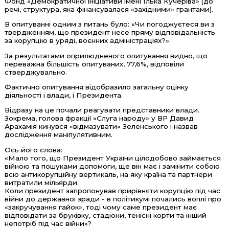
Фонд «Демократичної ініціативи імені Ілька́ Ку́черіва» (до
речі, структура, яка фінансувалася «західними» грантами).
В опитуванні одним з питань було: «Чи погоджуєтеся ви з
твердженням, що президент несе пряму відповідальність
за корупцію в уряді, воєнних адміністраціях?».
За результатами оприлюдненого опитування видно, що
переважна більшість опитуваних, 77,6%, відповіли
стверджувально.
Фактично опитування відобразило загальну оцінку
діяльності і влади, і Президента.
Відразу на це почали реагувати представники влади.
Зокрема, голова фракції «Слуга народу» у ВР Давид
Арахамія кинувся «відмазувати» Зеленського і назвав
дослідження маніпулятивним.
Ось його слова:
«Мало того, що Президент України цілодобово займається
війною та пошуками допомоги, ще він має і замінити собою
всю антикорупційну вертикаль, на яку країна та партнери
витратили мільярди.
Коли президент запропонував прирівняти корупцію під час
війни до державної зради - в політикумі почались воплі про
«закручування гайок», тоді чому саме президент має
відповідати за бруківку, стадіони, тенісні корти та інший
непотріб під час війни»?