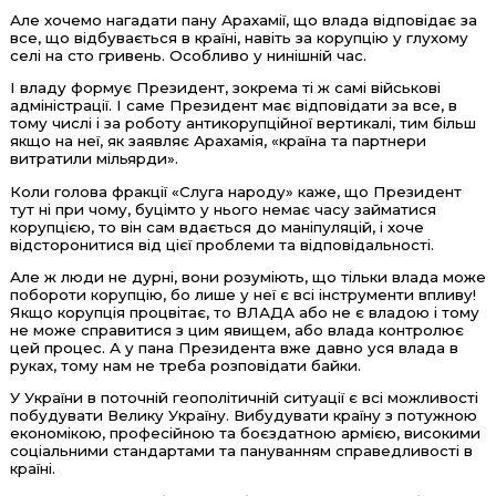
Але хочемо нагадати пану Арахамії, що влада відповідає за
все, що відбувається в країні, навіть за корупцію у глухому
селі на сто гривень. Особливо у нинішній час.
І владу формує Президент, зокрема ті ж самі військові
адміністрації. І саме Президент має відповідати за все, в
тому числі і за роботу антикорупційної вертикалі, тим більш
якщо на неї, як заявляє Арахамія, «країна та партнери
витратили мільярди».
Коли голова фракції «Слуга народу» каже, що Президент
тут ні при чому, буцімто у нього немає часу займатися
корупцією, то він сам вдається до маніпуляцій, і хоче
відсторонитися від цієї проблеми та відповідальності.
Але ж люди не дурні, вони розуміють, що тільки влада може
побороти корупцію, бо лише у неї є всі інструменти впливу!
Якщо корупція процвітає, то ВЛАДА або не є владою і тому
не може справитися з цим явищем, або влада контролює
цей процес. А у пана Президента вже давно уся влада в
руках, тому нам не треба розповідати байки.
У України в поточній геополітичній ситуації є всі можливості
побудувати Велику Україну. Вибудувати країну з потужною
економікою, професійною та боєздатною армією, високими
соціальними стандартами та пануванням справедливості в
країні.