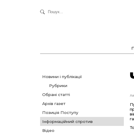
Новини і публікації
Рубрики
Обрані статті
Ав
Архів газет
П
п
Позиція Поступу
в
га
Інформаційний спротив
Т
Відео