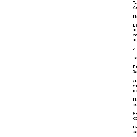
Т
А
П
Б
щ
с
щ
А
Та
В
З
Д
о
р
П
п
Я
к
І
н