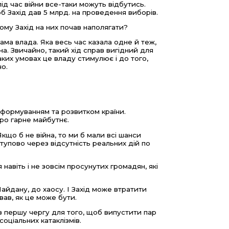
ід час війни все-таки можуть відбутись.
об Захід дав 5 млрд. на проведення виборів.
 чому Захід на них почав наполягати?
ама влада. Яка весь час казала одне й теж,
на. Звичайно, такий хід справ вигідний для
аких умовах це владу стимулює і до того,
о.
еформуванням та розвитком країни.
ро гарне майбутнє.
кщо б не війна, то ми б мали всі шанси
тупово через відсутність реальних дій по
навіть і не зовсім просунутих громадян, які
йдану, до хаосу. І Захід може втратити
ав, як це може бути.
 в першу чергу для того, щоб випустити пар
оціальних катаклізмів.