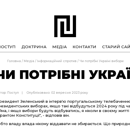
ПОСТУП
ДОКТРИНА
МЕДІА
КОНТАКТИ
СТАРИЙ САЙ
Головна
/
Медіа
/
Інформаційний спротив
/
Чи потрібні Україні вибори
ЧИ ПОТРІБНІ УКРА
тор:
Поступ
Опубліковано: 02 вересня 2023 року
резидент Зеленський в інтерв'ю португальському телебаченню
резидентських виборах, якщо такі відбудуться 2024 року під ча
ійна, і якщо вибори будуть відбуватись, я ніколи в своєму житт
рантом Конституції", - відповів він.
обто владу влада нікому віддавати не збирається. Що природньо,