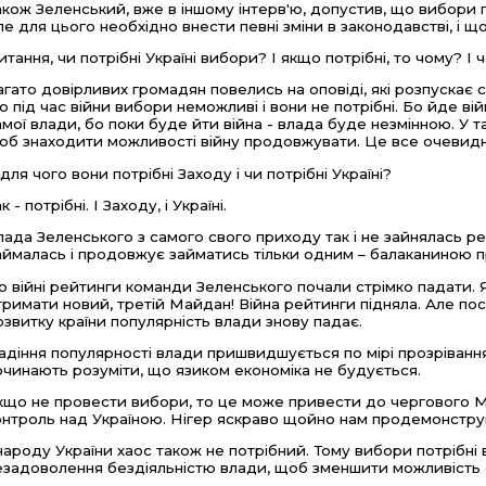
акож Зеленський, вже в іншому інтерв'ю, допустив, що вибори п
ле для цього необхідно внести певні зміни в законодавстві, і щ
итання, чи потрібні Україні вибори? І якщо потрібні, то чому? І
агато довірливих громадян повелись на оповіді, які розпускає с
о під час війни вибори неможливі і вони не потрібні. Бо йде вій
амої влади, бо поки буде йти війна - влада буде незмінною. У т
об знаходити можливості війну продовжувати. Це все очевидн
 для чого вони потрібні Заходу і чи потрібні Україні?
к - потрібні. І Заходу, і Україні.
лада Зеленського з самого свого приходу так і не зайнялась р
аймалась і продовжує займатись тільки одним – балаканиною п
о війні рейтинги команди Зеленського почали стрімко падати. Я
тримати новий, третій Майдан! Війна рейтинги підняла. Але пос
озвитку країни популярність влади знову падає.
адіння популярності влади пришвидшується по мірі прозрівання 
очинають розуміти, що язиком економіка не будується.
кщо не провести вибори, то це може привести до чергового Ма
онтроль над Україною. Нігер яскраво щойно нам продемонструв
 народу України хаос також не потрібний. Тому вибори потрібні
езадоволення бездіяльністю влади, щоб зменшити можливість с