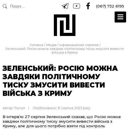
(067) 732 6195
Головна
/
Медіа
/
Інформаційний спротив
/
Зеленський: Росію можна завдяки політичному тиску змусити вивести
війська з Криму
ЗЕЛЕНСЬКИЙ: РОСІЮ МОЖНА
ЗАВДЯКИ ПОЛІТИЧНОМУ
ТИСКУ ЗМУСИТИ ВИВЕСТИ
ВІЙСЬКА З КРИМУ
Автор:
Поступ
Опубліковано: 31 серпня 2023 року
В інтерв'ю 27 серпня Зеленський сказав, що Росію можна
завдяки політичному тиску змусити вивести війська з
Криму, але для цього потрібно взяти під контроль