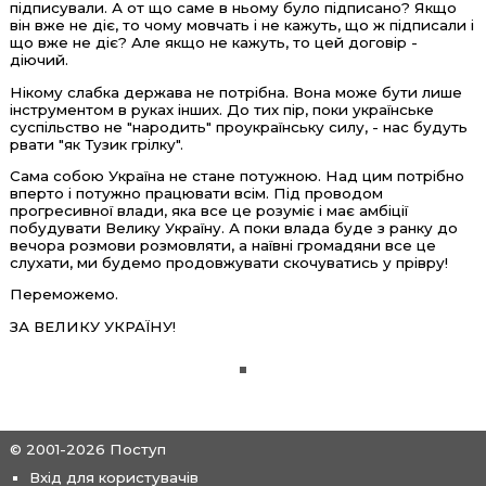
підписували. А от що саме в ньому було підписано? Якщо
він вже не діє, то чому мовчать і не кажуть, що ж підписали і
що вже не діє? Але якщо не кажуть, то цей договір -
діючий.
Нікому слабка держава не потрібна. Вона може бути лише
інструментом в руках інших. До тих пір, поки українське
суспільство не "народить" проукраїнську силу, - нас будуть
рвати "як Тузик грілку".
Сама собою Україна не стане потужною. Над цим потрібно
вперто і потужно працювати всім. Під проводом
прогресивної влади, яка все це розуміє і має амбіції
побудувати Велику Україну. А поки влада буде з ранку до
вечора розмови розмовляти, а наївні громадяни все це
слухати, ми будемо продовжувати скочуватись у прівру!
Переможемо.
ЗА ВЕЛИКУ УКРАЇНУ!
© 2001-2026 Поступ
Вхід для користувачів