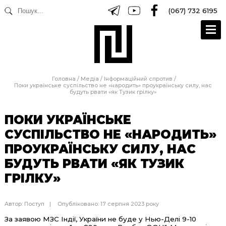
(067) 732 6195
Головна
/
Медіа
/
Інформаційний спротив
/
Поки українське суспільство не «народить» проукраїнську силу, нас
будуть рвати «як Тузик грілку»
ПОКИ УКРАЇНСЬКЕ
СУСПІЛЬСТВО НЕ «НАРОДИТЬ»
ПРОУКРАЇНСЬКУ СИЛУ, НАС
БУДУТЬ РВАТИ «ЯК ТУЗИК
ГРІЛКУ»
Автор:
Поступ
Опубліковано: 17 серпня 2023 року
За заявою МЗС Індії, України не буде у Нью-Делі 9-10