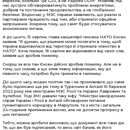
вересня, оскільки "це G20, а не Радбез ООН". Мовляв, під
час зустрічі обговорюватимуть проблеми енергетики,
добрив та постачання продовольства, а не глобальної
безпеки. Водночас у МЗС України заявляють, що разом із
партнерами працюють над тим, аби отримати офіційне
запрошення. Зокрема тому, що саміт буде стосуватися
економічних питань.
А до цього, 15 серпня, глава канцелярії генсека НАТО Єнсен
заявив: "Я думаю, що рішення може полягати в тому, щоб
Україна відмовилася від території й отримала членство в
НАТО". Хоча пізніше, 16 серпня він відмовився від своїх слів,
заявив що зробив помилку.
Скоріш за все пан Єнсен дійсно зробив помилку. Але не в
тому, що сказав, а що злив певну інформацію, яку до
певного часу потрібно було тримати в таємниці.
До цього часу жоден політик так і не промовився, що саме
було підписано ще рік тому в Туреччині в Анталії 10 березня
2022 року між міністрами МЗС Росії та України Лавровим та
Кулебою. Тоді ЗМІ давали таку інфу: "Міністри закордонних
справ України і Росії в Анталії обговорили питання
гуманітарного коридору в Маріуполь та з міста і загальне
24-годинне припинення вогню, але не досягли прогресу в
цих питаннях".
Тобто, можна зробити висновок, що документ все-таки діє.
Те, що він був підписаний, то весь світ бачив, як його