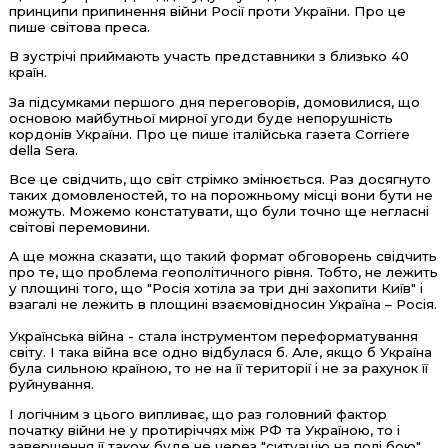
принципи припинення війни Росії проти України. Про це
пише світова преса.
В зустрічі приймають участь представники з близько 40
країн.
За підсумками першого дня переговорів, домовилися, що
основою майбутньої мирної угоди буде непорушність
кордонів України. Про це пише італійська газета Corriere
della Sera.
Все це свідчить, що світ стрімко змінюється. Раз досягнуто
таких домовленостей, то на порожньому місці вони бути не
можуть. Можемо констатувати, що були точно ще негласні
світові перемовини.
А ще можна сказати, що такий формат обговорень свідчить
про те, що проблема геополітичного рівня. Тобто, не лежить
у площині того, що "Росія хотіла за три дні захопити Київ" і
взагалі не лежить в площині взаємовідносин Україна – Росія.
Українська війна - стала інструментом переформатування
світу. І така війна все одно відбулася б. Але, якщо б Україна
була сильною країною, то не на її території і не за рахунок її
руйнування.
І логічним з цього випливає, що раз головний фактор
початку війни не у протиріччях між РФ та Україною, то і
завершення її також буде не через "ситуацію на полі бою",