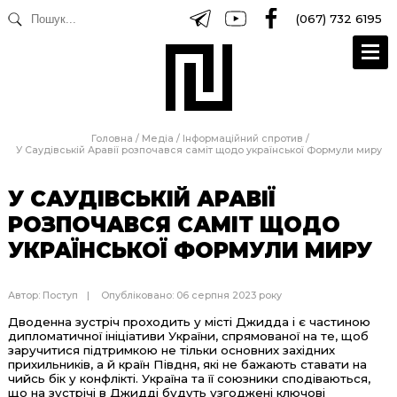
(067) 732 6195
Головна
/
Медіа
/
Інформаційний спротив
/
У Саудівській Аравії розпочався саміт щодо української Формули миру
У САУДІВСЬКІЙ АРАВІЇ
РОЗПОЧАВСЯ САМІТ ЩОДО
УКРАЇНСЬКОЇ ФОРМУЛИ МИРУ
Автор:
Поступ
Опубліковано: 06 серпня 2023 року
Дводенна зустріч проходить у місті Джидда і є частиною
дипломатичної ініціативи України, спрямованої на те, щоб
заручитися підтримкою не тільки основних західних
прихильників, а й країн Півдня, які не бажають ставати на
чийсь бік у конфлікті. Україна та її союзники сподіваються,
що на зустрічі в Джидді будуть узгоджені ключові