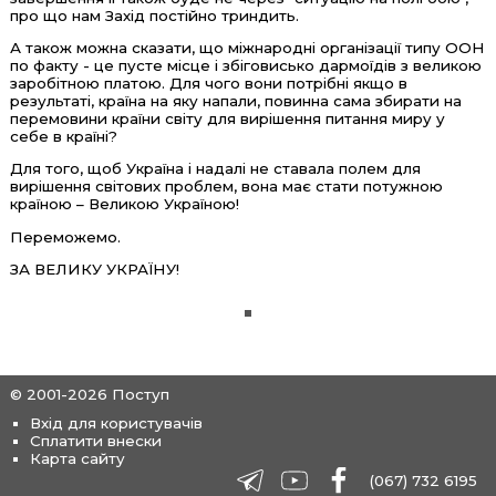
про що нам Захід постійно триндить.
А також можна сказати, що міжнародні організації типу ООН
по факту - це пусте місце і збіговисько дармоїдів з великою
заробітною платою. Для чого вони потрібні якщо в
результаті, країна на яку напали, повинна сама збирати на
перемовини країни світу для вирішення питання миру у
себе в країні?
Для того, щоб Україна і надалі не ставала полем для
вирішення світових проблем, вона має стати потужною
країною – Великою Україною!
Переможемо.
ЗА ВЕЛИКУ УКРАЇНУ!
© 2001-2026 Поступ
Вхід для користувачів
Сплатити внески
Карта сайту
(067) 732 6195