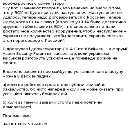
ворожі російські коментатори:
"Ну вот. Начинают говорить, что изначально знали о том,
что у ВСУ не будет сил для наступления. Наступление не
удалось, теперь надо договариваться с Россией. Теперь
ждем, когда США скажут (а только у США было достаточно
оружия, чтобы насытить ВСУ), что специально не дали
достаточное количество вооружения, чтобы наступление у
Украины не получилось, чтобы заставить Украину сесть за
стол переговоров с Россией".
Відреагував і держсекретар США Ентоні Блінкен. На форумі
Aspen Security Forum він заявив, що, коли українські
військові розгорнуть усі сили — це призведе до змін на
фронті.
Впевнено заявляти про майбутню успішність контрнаступу
можна у двох випадках:
а) коли це робиться просто для публіки, звичайне
бахвальство, бо ніхто наперед ніколи не може сказати про
успішність якихось бойових дій.
б) коли за такими заявами стоять певні політичні
домовленості.
Переможемо.
ЗА ВЕЛИКУ УКРАЇНУ!