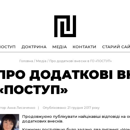
ПОСТУП
ДОКТРИНА
МЕДІА
КОНТАКТИ
СТАРИЙ САЙ
Головна
/
Медіа
/
Про додаткові внески в ГО «ПОСТУП»
ПРО ДОДАТКОВІ В
«ПОСТУП»
тор:
Анна Лисаченко
Опубліковано: 21 грудня 2017 року
Продовжуємо публікувати найцікавіші відповіді на 
додаткових внесків.
Кожному поступівцю було задано два питання: «Чому в