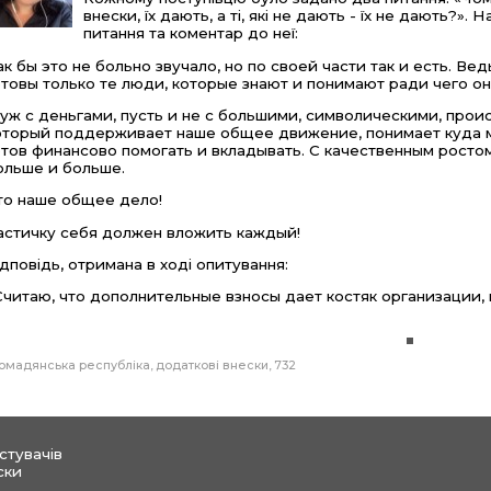
внески, їх дають, а ті, які не дають - їх не дають?».
питання та коментар до неї:
ак бы это не больно звучало, но по своей части так и есть. В
отовы только те люди, которые знают и понимают ради чего он
 уж с деньгами, пусть и не с большими, символическими, прои
оторый поддерживает наше общее движение, понимает куда м
отов финансово помогать и вкладывать. С качественным росто
ольше и больше.
то наше общее дело!
астичку себя должен вложить каждый!
ідповідь, отримана в ході опитування:
Считаю, что дополнительные взносы дает костяк организации,
омадянська республіка
додаткові внески
732
стувачів
ски