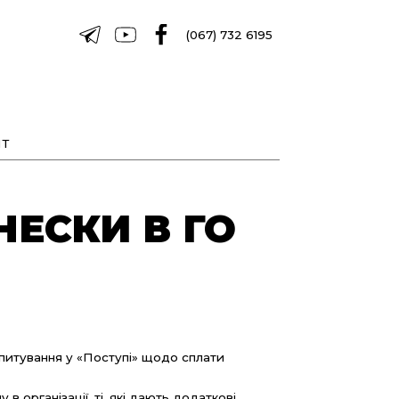
(067) 732 6195
Т
НЕСКИ В ГО
опитування у «Поступі» щодо сплати
 організації, ті, які дають додаткові