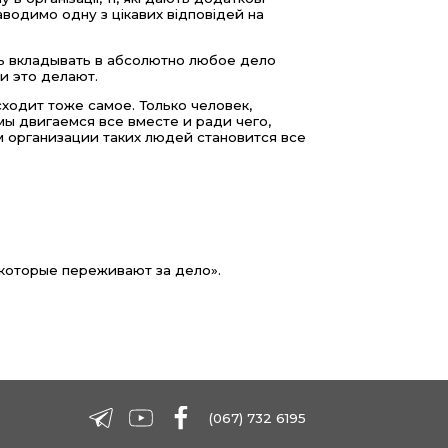
 Наводимо одну з цікавих відповідей на
едь вкладывать в абсолютно любое дело
и это делают.
сходит тоже самое. Только человек,
ы двигаемся все вместе и ради чего,
м организации таких людей становится все
 которые переживают за дело».
(067) 732 6195