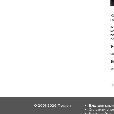
К
г
А
к
г
б
Э
Ч
В
«
Гр
© 2001-2026 Поступ
Вхід для кори
Сплатити вне
Карта сайту