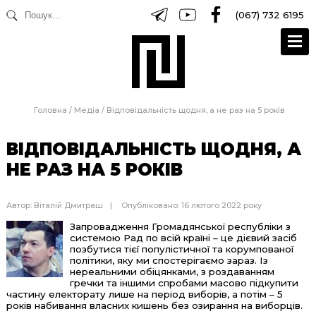
(067) 732 6195
Головна
/
Медіа
/
Відповідальність щодня, а не раз на 5 років
ВІДПОВІДАЛЬНІСТЬ ЩОДНЯ, А
НЕ РАЗ НА 5 РОКІВ
Автор:
Віталій Дмитраш
Опубліковано: 16 лютого 2022 року
Запровадження Громадянської республіки з
системою Рад по всій країні – це дієвий засіб
позбутися тієї популістичної та корумпованої
політики, яку ми спостерігаємо зараз. Із
нереальними обіцянками, з роздаванням
гречки та іншими спробами масово підкупити
частину електорату лише на період виборів, а потім – 5
років набивання власних кишень без озирання на виборців.