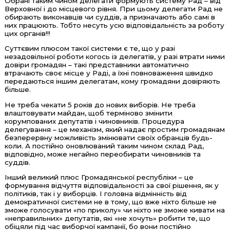
Обрані таким чином делегати формують систему Рад – від
Верховної і до місцевого рівня. При цьому делегати Рад не
обирають виконавців чи суддів, а призначають або самі в
них працюють. Тобто несуть усю відповідальність за роботу
цих органів!!!
Суттєвим плюсом такої системи є те, що у разі
незадовільної роботи когось із делегатів, у разі втрати ними
довіри громадян – такі представники автоматично
втрачають своє місце у Раді, а їхні повноваження швидко
передаються іншим делегатам, кому громадяни довіряють
більше.
Не треба чекати 5 років до нових виборів. Не треба
влаштовувати майдан, щоб терміново змінити
корумпованих депутатів і чиновників. Процедура
делегування – це механізм, який надає простим громадянам
безперервну можливість змінювати своїх обранців будь-
коли. А постійно оновлюваний таким чином склад Рад,
відповідно, може негайно переобирати чиновників та
суддів.
Інший великий плюс Громадянської республіки – це
формування відчуття відповідальності за свої рішення, як у
політиків, так і у виборців. І головна відмінність від
демократичної системи не в тому, що вже ніхто більше не
зможе голосувати «по приколу» чи ніхто не зможе кивати на
«неправильних» депутатів, які «не хочуть» робити те, що
обіцяли під час виборчої кампанії, бо вони постійно