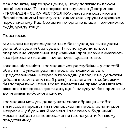
Але спочатку варто зрозуміти, у чому полягають плюси
нової системи. Ті, хто вперше стикнулися з Доктриною
«ГРОМАДЯНСЬКА РЕСПУБЛІКА», часто не розуміють її
базові принципи і запитують: «Як можна керувати країною
через систему Рад без звичних органів влади – виконкомів,
судів, уряду тощо».
Пояснюємо.
Ми ніколи не пропонували таке безглуздя, як ліквідувати
уряд або судити без суддів. І якісне судочинство, і
оперативне управління державними процесами вимагають
кваліфікованих кадрів – чиновників, суддів тощо.
Головна відмінність Громадянської республіки – у способі
обрання і функціонування представницької влади.
Представниками інтересів громадян у владі є не депутати
(обрані в один день і на 5 років), а делегати – особи, яким
безпосередньо і тимчасово делеговане право ухвалювати
рішення в інтересах громадян, що їх висунули, без прив’язки
до термінів виборчого циклу.
Громадяни можуть делегувати своїх обранців - тобто
тимчасово передати їм повноваження представляти свої
інтереси – у будь-який момент, і так само у будь-який
момент забрати ці повноваження і делегувати їх іншому
представнику.