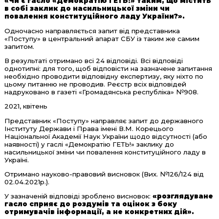
«Чи є гасло «Демократію ГЕТЬ!» таким, що містить
в собі заклик до насильницької зміни чи
повалення конституційного ладу України?».
Одночасно направляється запит від представника
«Поступу» в центральний апарат СБУ із таким же самим
запитом.
В результаті отримано всі 24 відповіді. Всі відповіді
однотипні: для того, щоб відповісти на зазначене запитання
необхідно проводити відповідну експертизу, яку ніхто по
цьому питанню не проводив. Реєстр всіх відповідей
надруковано в газеті «Громадянська республіка» №908.
2021, квітень
Представник «Поступу» направляє запит до державного
Інституту Держави і Права імені В.М. Корецього
Національної Академії Наук України щодо відсутності (або
наявності) у гаслі «Демократію ГЕТЬ!» заклику до
насильницької зміни чи повалення конституційного ладу в
Україні.
Отримано науково-правовий висновок (Вих. №126/124 від
02.04.2021р.).
У зазначеній відповіді зроблено висновок:
«розглядуване
гасло сприяє до роздумів та оцінок з боку
отримувачів інформації, а не конкретних дій».