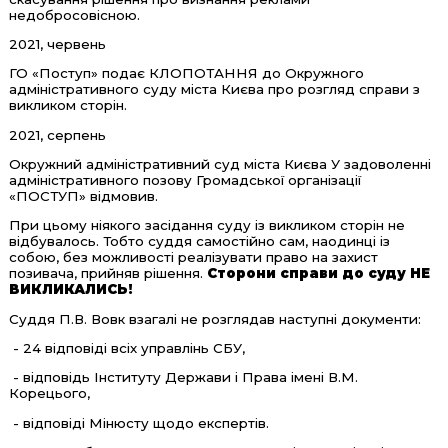
недобросовісною.
2021, червень
ГО «Поступ» подає КЛОПОТАННЯ до Окружного
адміністративного суду міста Києва про розгляд справи з
викликом сторін.
2021, серпень
Окружний адміністративний суд міста Києва У задоволенні
адміністративного позову Громадської організації
«ПОСТУП» відмовив.
При цьому ніякого засідання суду із викликом сторін не
відбувалось. Тобто суддя самостійно сам, наодинці із
собою, без можливості реалізувати право на захист
позивача, прийняв рішення.
Сторони справи до суду НЕ
ВИКЛИКАЛИСЬ!
Суддя П.В. Вовк взагалі не розглядав наступні документи:
- 24 відповіді всіх управлінь СБУ,
- відповідь Інституту Держави і Права імені В.М.
Корецього,
- відповіді Мінюсту щодо експертів.