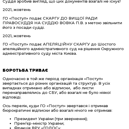
Суддя зробив вигляд, що цих документів взагалі не існує!
2021, жовтень
ГО «Поступ» подає СКАРГУ ДО ВИЩОЇ РАДИ
ПРАВОСУДДЯ НА СУДДЮ ВОВКА П.В. з метою звільнити
його з посади судді.
2021, жовтень
ГО «Поступ» подає АПЕЛЯЦІЙНУ СКАРГУ до Шостого
апеляційного адміністративного суд на рішення Окружного
адміністративного суду міста Києва.
БОРОТЬБА ТРИВАЄ
Одночасно в той же період організація «Поступ»
звертається до різних організацій та структур. В усіх
випадках отримано або відписки, або листи
перенаправлялись до СБУ, або взагалі не було ніякої
відповіді.
Ось перелік, куди ГО «Поступ» звертався і отримав
бюрократичні відписки або взагалі нічого не отримав:
Президент України (три звернення);
Прем’єр-міністр України;
Фракція ВРУ «ГОЛОС»;