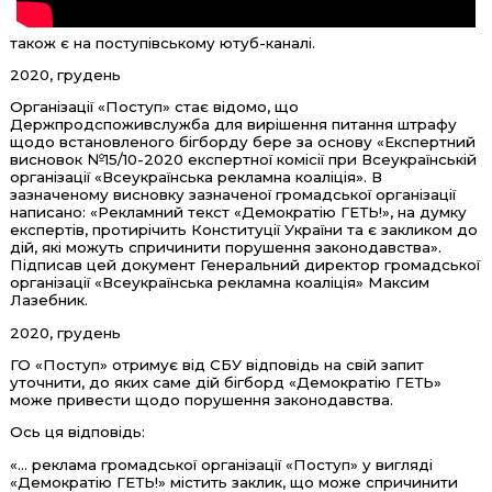
також є на поступівському ютуб-каналі.
2020, грудень
Організації «Поступ» стає відомо, що
Держпродспоживслужба для вирішення питання штрафу
щодо встановленого бігборду бере за основу «Експертний
висновок №15/10-2020 експертної комісії при Всеукраїнській
організації «Всеукраїнська рекламна коаліція». В
зазначеному висновку зазначеної громадської організації
написано: «Рекламний текст «Демократію ГЕТЬ!», на думку
експертів, протирічить Конституції України та є закликом до
дій, які можуть спричинити порушення законодавства».
Підписав цей документ Генеральний директор громадської
організації «Всеукраїнська рекламна коаліція» Максим
Лазебник.
2020, грудень
ГО «Поступ» отримує від СБУ відповідь на свій запит
уточнити, до яких саме дій бігборд «Демократію ГЕТЬ»
може привести щодо порушення законодавства.
Ось ця відповідь:
«… реклама громадської організації «Поступ» у вигляді
«Демократію ГЕТЬ!» містить заклик, що може спричинити