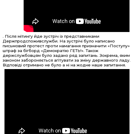
. Після мітингу йде зустріч із представниками
Держпродспоживслужби. На зустрічі було написано
письмовий протест проти намагання призначити «Поступу»
штраф за бігборд «Демократію ГЕТЬ!». Також
держслужбовцям було задано ряд запитань. Зокрема, яким
законом забороняється агітувати за зміну державного ладу.
Відповіді отримано не було а ні на жодне наше запитання.