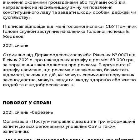
вчинення окремими громадянами або групами осіб дій,
направлених на насильницьку зміну чи повалення
конституційного ладу та завдати шкоди особам, державі чи
суспільству».
Підписав відповідь від імені Головної інспекції СБУ Помічник
Голови служби заступник начальника Головної інспекції Е.
Жердьов.
2021, січень
Отримано від Держпродспоживслужби Рішення № 0001 від
11 січня 2021 р. про накладення штрафу в розмірі 69 000 грн.
за порушення законодавства про рекламу. В аргументації
штрафу написано, що реклама є незаконною, бо «містить
відомості, заклик до дій, які можуть спричинити порушення
законодавства, можуть завдати шкоду здоров’ю або життю
людей та є недобросовісною…».
ПОВОРОТ У СПРАВІ
2021, січень –березень
Організація «Поступ» направляє двадцять три інформаційні
запити до всіх регіональних управлінь СБУ із таким
запитанням: