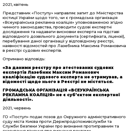
2021, квітень
Представник «Поступу» направляє запит до Міністерства
юстиції України щодо того, чи є громадська організація
«Всеукраїнська рекламна коаліція» уповноваженою згідно
чинного законодавства, проводити судові експертні
дослідження та надавати висновки експерта на підставі
відповідного дозвільного документа (сертифіката, ліцензії),
перебування даної організації у відповідному реєстрі,
наявності відомостей про Лазебника Максима Романовича
в реєстрі судових експертів.
Отримано відповідь:
«За даними реєстру про атестованих судових
експертів Лазебник Максим Романович
кваліфікацію судового експерта не отримував, а
відомості щодо нього в Реєстрі не містяться.
ГРОМАДСЬКА ОРГАНІЗАЦІЯ «ВСЕУКРАЇНСЬКА
РЕКЛАМНА КОАЛІЦІЯ» не є суб’єктом експертної
діяльності».
2021, червень
ГО «Поступ» подає позов до Окружного адміністративного
суду міста Києва проти Держпродспоживслужби та
Служби Безпеки України про визнання протиправним та
скасування рішення про визнання реклами