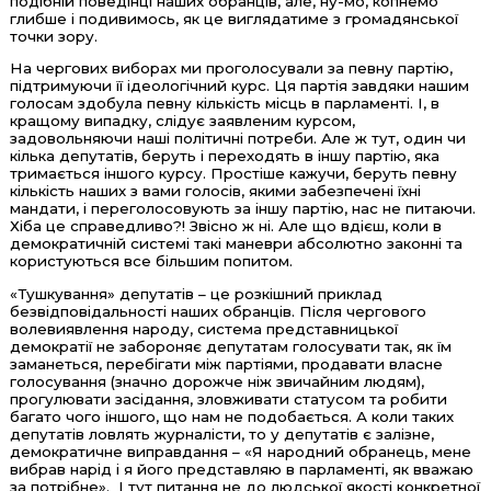
подібній поведінці наших обранців, але, ну-мо, копнемо
глибше і подивимось, як це виглядатиме з громадянської
точки зору.
На чергових виборах ми проголосували за певну партію,
підтримуючи її ідеологічний курс. Ця партія завдяки нашим
голосам здобула певну кількість місць в парламенті. І, в
кращому випадку, слідує заявленим курсом,
задовольняючи наші політичні потреби. Але ж тут, один чи
кілька депутатів, беруть і переходять в іншу партію, яка
тримається іншого курсу. Простіше кажучи, беруть певну
кількість наших з вами голосів, якими забезпечені їхні
мандати, і переголосовують за іншу партію, нас не питаючи.
Хіба це справедливо?! Звісно ж ні. Але що вдієш, коли в
демократичній системі такі маневри абсолютно законні та
користуються все більшим попитом.
«Тушкування» депутатів – це розкішний приклад
безвідповідальності наших обранців. Після чергового
волевиявлення народу, система представницької
демократії не забороняє депутатам голосувати так, як їм
заманеться, перебігати між партіями, продавати власне
голосування (значно дорожче ніж звичайним людям),
прогулювати засідання, зловживати статусом та робити
багато чого іншого, що нам не подобається. А коли таких
депутатів ловлять журналісти, то у депутатів є залізне,
демократичне виправдання – «Я народний обранець, мене
вибрав нарід і я його представляю в парламенті, як вважаю
за потрібне». І тут питання не до людської якості конкретної