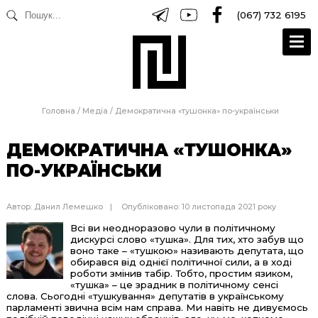
(067) 732 6195
Головна
/
Медіа
/
Демократична «тушонка» по-українськи
ДЕМОКРАТИЧНА «ТУШОНКА»
ПО-УКРАЇНСЬКИ
Автор:
Данил Лемешко
Опубліковано: 10 листопада 2021 року
Всі ви неодноразово чули в політичному
дискурсі слово «тушка». Для тих, хто забув що
воно таке – «тушкою» називають депутата, що
обирався від однієї політичної сили, а в ході
роботи змінив табір. Тобто, простим язиком,
«тушка» – це зрадник в політичному сенсі
слова. Сьогодні «тушкування» депутатів в українському
парламенті звична всім нам справа. Ми навіть не дивуємось