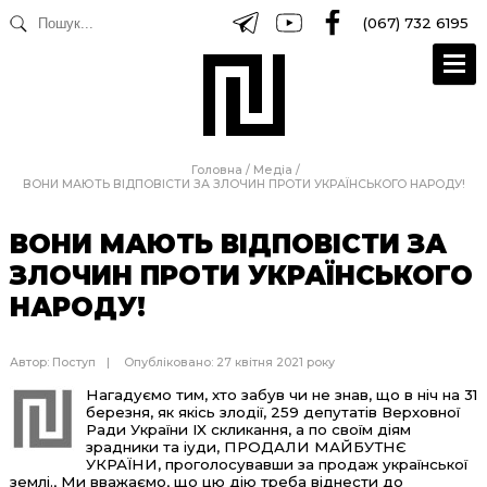
(067) 732 6195
Головна
/
Медіа
/
ВОНИ МАЮТЬ ВІДПОВІСТИ ЗА ЗЛОЧИН ПРОТИ УКРАЇНСЬКОГО НАРОДУ!
ВОНИ МАЮТЬ ВІДПОВІСТИ ЗА
ЗЛОЧИН ПРОТИ УКРАЇНСЬКОГО
НАРОДУ!
Автор:
Поступ
Опубліковано: 27 квітня 2021 року
Нагадуємо тим, хто забув чи не знав, що в ніч на 31
березня, як якісь злодії, 259 депутатів Верховної
Ради України IX скликання, а по своїм діям
зрадники та іуди, ПРОДАЛИ МАЙБУТНЄ
УКРАЇНИ, проголосувавши за продаж української
землі., Ми вважаємо, що цю дію треба віднести до