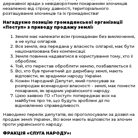
державної зради з невідворотним покаранням злочинців
незалежно від строку давності, територіального
розташування злочинців та їх громадянства!
Нагадуємо позицію громадянської організації
«Поступ» з приводу продажу землі:
Земля має належати всім громадянам без виключення,
а не купці олігархів.
Вся земля, яка передана у власність олігархії, має бути
націоналізована без компенсації.
Земля повинна надаватися в користування тому, хто її
обробляє.
Той, хто перестав обробляти землю, позбавляється її.
Всі, хто був причетний до дерибану землі, мають
відповісти, як зрадники народу України.
Кожен Народний Депутат, який голосував за
розпродаж всенародної власності - землі, має понести
покарання, як зрадник українського народу.
Цією заявою ГО «Поступ» попереджає всіх на
майбутнє про те, що будуть зроблені дії по
відновленню справедливості.
Наводимо перелік депутатів, які проголосували за дозвіл на
продаж землі України., Всі вони мають відповісти за злочин
проти українського народу:
ФРАКЦІЯ «СЛУГА НАРОДУ»: