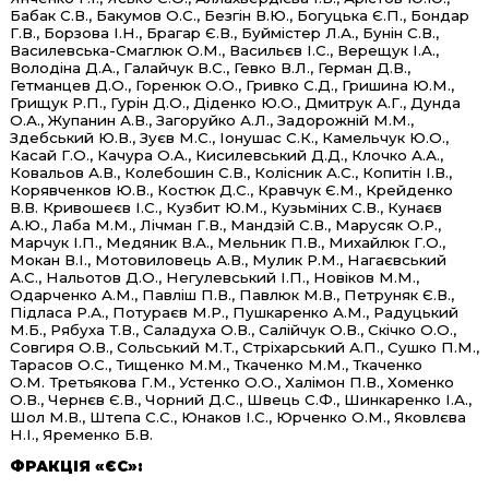
Бабак С.В., Бакумов О.С., Безгін В.Ю., Богуцька Є.П., Бондар
Г.В., Борзова І.Н., Брагар Є.В., Буймістер Л.А., Бунін С.В.,
Василевська-Смаглюк О.М., Васильєв І.С., Верещук І.А.,
Володіна Д.А., Галайчук В.С., Гевко В.Л., Герман Д.В.,
Гетманцев Д.О., Горенюк О.О., Гривко С.Д., Гришина Ю.М.,
Грищук Р.П., Гурін Д.О., Діденко Ю.О., Дмитрук А.Г., Дунда
О.А., Жупанин А.В., Загоруйко А.Л., Задорожній М.М.,
Здебський Ю.В., Зуєв М.С., Іонушас С.К., Камельчук Ю.О.,
Касай Г.О., Качура О.А., Кисилевський Д.Д., Клочко А.А.,
Ковальов А.В., Колебошин С.В., Колісник А.С., Копитін І.В.,
Корявченков Ю.В., Костюк Д.С., Кравчук Є.М., Крейденко
В.В. Кривошеєв І.С., Кузбит Ю.М., Кузьміних С.В., Кунаєв
А.Ю., Лаба М.М., Лічман Г.В., Мандзій С.В., Марусяк О.Р.,
Марчук І.П., Медяник В.А., Мельник П.В., Михайлюк Г.О.,
Мокан В.І., Мотовиловець А.В., Мулик Р.М., Нагаєвський
А.С., Нальотов Д.О., Негулевський І.П., Новіков М.М.,
Одарченко А.М., Павліш П.В., Павлюк М.В., Петруняк Є.В.,
Підласа Р.А., Потураєв М.Р., Пушкаренко А.М., Радуцький
М.Б., Рябуха Т.В., Саладуха О.В., Салійчук О.В., Скічко О.О.,
Совгиря О.В., Сольський М.Т., Стріхарський А.П., Сушко П.М.,
Тарасов О.С., Тищенко М.М., Ткаченко М.М., Ткаченко
О.М. Третьякова Г.М., Устенко О.О., Халімон П.В., Хоменко
О.В., Чернєв Є.В., Чорний Д.С., Швець С.Ф., Шинкаренко І.А.,
Шол М.В., Штепа С.С., Юнаков І.С., Юрченко О.М., Яковлєва
Н.І., Яременко Б.В.
ФРАКЦІЯ «ЄС»: