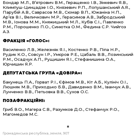
Бондар М.Л., В’ятрович В.М., Геращенко І.В., Зінкевич Я.В.,
Климпуш-Цинцадзе І.О., Князевич Р.П., Лопушанський А.Я.,
Парубій А.В., Саврасов М.В., Сюмар В.П., Южаніна Н.П.,
Ар’єв В.І., Величкович М.Р., Герасимов А.В., Забродський
М.В., Іонова М.М., Княжицький М.Л., Кубів С.І., Павленко
Р.М., Порошенко П.О., Синютка О.М., Федина С.Р. Чийгоз
А.З.
ФРАКЦІЯ «ГОЛОС»:
Василенко Л.В., Железняк Я.І., Костенко Р.В., Піпа Н.Р.,
Рудик К.О., Совсун І.Р., Умєров Р.Е., Цабаль В.В., Лозинський
Р.М., Осадчук А.П., Рущишин Я.І., Стефанишина О.А.,
Юрчишин Я.Р.
ДЕПУТАТСЬКА ГРУПА «ДОВІРА»:
Бакунець П.А., Горват Р.І., Єфімов М.В., Кіт А.Б., Кулініч О.І.,
Люшняк М.В., Приходько Б.В., Давиденко В.М., Іванчук А.В.,
Лунченко В.В., Петьовка В.В., Сухов О.С.
ПОЗАФРАКЦІЙНІ:
Гриб В.О., Магера С.В., Разумков Д.О., Стефанчук Р.О.,
Магомедов М.С.
Громадянська республіка
земля
907