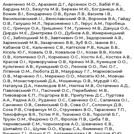
Ананченко М.О., Арахамія Д.Г., Арсенюк О.О., Бабій Р.В.,
Бардіна М.О., Безугла М.В., Березін М.Ю., Богданець А.В.,
Божик В.І., Бондаренко О.В., Булах Л.В., Василів І.В.,
Васильковський І.І., Веніславський Ф.В., Воронов В.А., Гайду
О.В., Галушко М.Л., Герасименко І.Л., Герус А.М., Горобець
О.С., Гринчук О.А., Грищенко Т.М., Гузенко М.В., Дануца О.А.,
Дирдін М.Є., Дмитрієва О.О., Дубнов А.В., Жмеренецький
О.С., Заблоцький М.Б., Завітневич О.М., Задорожний А.В.,
Заремський М.В., Захарченко В.В., Зуб В.О., Іванов В.І.,
Кабанов О.Є., Кальченко С.В., Каптєлов Р.В., Кицак Б.В.,
Кісєль Ю.Г., Коваль О.В., Ковальов О.І., Козак В.В., Колєв
О.В., Копиленко О.Л., Корнієнко О.С., Костін А.Є., Костюх А.В.,
Красов О.І., Криворучкіна О.В., Крячко М.В., Кузнєцов О.О.,
Культенко А.В., Куницький О.О., Леонов О.О., Лис О.Г.,
Літвінов О.М., Любота Д.В., Мазурашу Г.Г., Маріковський
О.В., Марченко Л.І., Мережко О.О., Мисягін Ю.М., Мовчан
О.В., Монастирський Д.А., Мошенець О.В., Мурдій І.Ю.,
Наталуха Д.А., Неклюдов В.М., Нікітіна М.В., Остапенко А.Д.,
Павловський П.І., Пасічний О.С., Перебийніс М.В.,
Пивоваров Є.П., Подгорна В.В., Припутень Д.С., Пуртова
А.А., Радіна А.О., Руденко О.С., Савченко О.С., Саламаха О.І.,
Санченко О.В., Семінський О.В., Сова О.Г., Соломчук Д.В.,
Соха Р.В., Стефанчук М.О., Струневич В.О., Тарасенко Т.П.,
Тимофійчук В.Я., Тістик Р.Я., Ткаченко О.В., Торохтій Б.Г.,
Трухін О.М., Федієнко О.П., Фролов П.В., Циба Т.В.,
Чернявський С.М., Чорноморов А.О., Шевченко Є.В.,
Шипайло О.І., Шуляк О.О., Юраш С.А., Якименко П.В.,
Янченко Г.І., Ясько Є.О., Аллахвердієва І.В., Арістов Ю.Ю.,