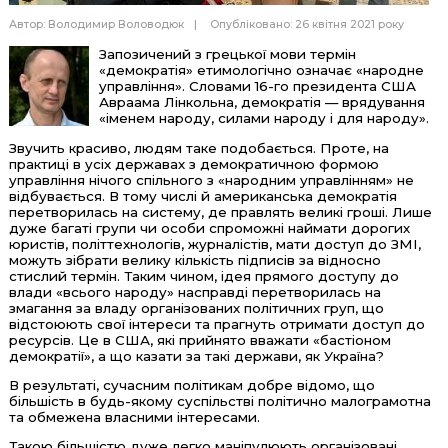
Автор:
Володимир Воловодюк
Опубліковано: 26 квітня 2021 року
Запозичений з грецької мови термін
«демократія» етимологічно означає «народне
управління». Словами 16-го президента США
Авраама Лінкольна, демократія — врядування
«іменем народу, силами народу і для народу».
Звучить красиво, людям таке подобається. Проте, на
практиці в усіх державах з демократичною формою
управління нічого спільного з «народним управлінням» не
відбувається. В тому числі й американська демократія
перетворилась на систему, де правлять великі гроші. Лише
дуже багаті групи чи особи спроможні наймати дорогих
юристів, політтехнологів, журналістів, мати доступ до ЗМІ,
можуть зібрати велику кількість підписів за відносно
стислий термін. Таким чином, ідея прямого доступу до
влади «всього народу» насправді перетворилась на
змагання за владу організованих політичних груп, що
відстоюють свої інтереси та прагнуть отримати доступ до
ресурсів. Це в США, які прийнято вважати «бастіоном
демократії», а що казати за такі держави, як Україна?
В результаті, сучасним політикам добре відомо, що
більшість в будь-якому суспільстві політично малограмотна
та обмежена власними інтересами.
Такою більшістю дуже легко маніпулюють організовані