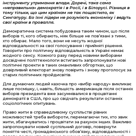
інструменту утримання влади. Доречі, така сама
«неправильна» демократія і в Росії, і в Білорусі. Різниця в
тому тільки, що цим країнам не так пощастило, як
Сингапуру. Бо їхні лідери не розуміють економіку і ведуть
свої країни в провалля.
Демократична система побудована таким чином, що після
виборів ті, кого обирають, ніяк більше не пов’язані з тими,
хто обирає. Мало того, вони не несуть жодної
відповідальності за свої голосування і прийняті рішення.
Говорити про політичну відповідальність в Україні немає
жодного сенсу. Кожного разу перед новими виборами
досвідчені політтехнологи встигають запропонувати нові
політичні проекти в таких оманливих обгортках, що
довірливий електорат знову повірить і знову проголосує за
старих політичних пройдисвітів.
Для думаючих людей казочка про «вибір народу» викликає
лише посмішку, і, навіть, більшість американців після останніх
виборів президента вже засумнівалися в процвітанні
демократії в США, про що свідчать результати останніх
соціологічних опитувань.
Право жити в справедливому суспільстві рівних
можливостей треба вибороти, перемагаючи тих, хто звик
жити, збагачуватись і процвітати за рахунок інших. Важливо
запропонувати новий суспільний договір, повернути
поняття честі, громадянського обов’язку, відповідальності і