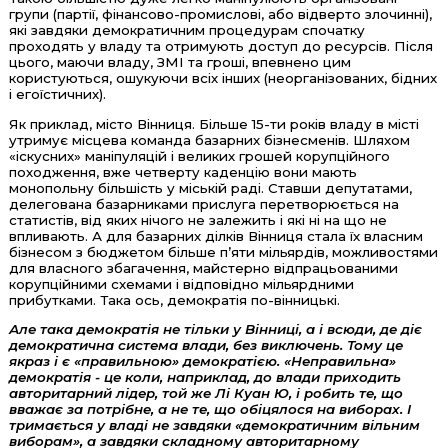
групи (партії, фінансово-промислові, або відверто злочинні),
які завдяки демократичним процедурам спочатку
проходять у владу та отримують доступ до ресурсів. Після
цього, маючи владу, ЗМІ та гроші, впевнено цим
користуються, ошукуючи всіх інших (неорганізованих, бідних
і егоїстичних).
Як приклад, місто Вінниця. Більше 15-ти років владу в місті
утримує місцева команда базарних бізнесменів. Шляхом
«іскусних» маніпуляцій і великих грошей корупційного
походження, вже четверту каденцію вони мають
монопольну більшість у міській раді. Ставши депутатами,
делегована базарниками прислуга перетворюється на
статистів, від яких нічого не залежить і які ні на що не
впливають. А для базарних ділків Вінниця стала їх власним
бізнесом з бюджетом більше п’яти мільярдів, можливостями
для власного збагачення, майстерно відпрацьованими
корупційними схемами і відповідно мільярдними
прибутками. Така ось, демократія по-вінницькі.
Але така демократія не тільки у Вінниці, а і всюди, де діє
демократична система влади, без виключень. Тому це
якраз і є «правильною» демократією. «Неправильна»
демократія - це коли, наприклад, до влади приходить
авторитарний лідер, той же Лі Куан Ю, і робить те, що
вважає за потрібне, а не те, що обіцялося на виборах. І
тримається у владі не завдяки «демократичним вільним
виборам», а завдяки складному авторитарному