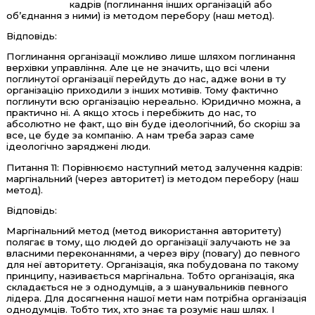
кадрів (поглинання інших організацій або
об’єднання з ними) із методом перебору (наш метод).
Відповідь:
Поглинання організації можливо лише шляхом поглинання
верхівки управління. Але це не значить, що всі члени
поглинутої організації перейдуть до нас, адже вони в ту
організацію приходили з інших мотивів. Тому фактично
поглинути всю організацію нереально. Юридично можна, а
практично ні. А якщо хтось і перебіжить до нас, то
абсолютно не факт, що він буде ідеологічний, бо скоріш за
все, це буде за компанію. А нам треба зараз саме
ідеологічно заряджені люди.
Питання 11: Порівнюємо наступний метод залучення кадрів:
маргінальний (через авторитет) із методом перебору (наш
метод).
Відповідь:
Маргінальний метод (метод використання авторитету)
полягає в тому, що людей до організації залучають не за
власними переконаннями, а через віру (повагу) до певного
для неї авторитету. Організація, яка побудована по такому
принципу, називається маргінальна. Тобто організація, яка
складається не з однодумців, а з шанувальників певного
лідера. Для досягнення нашої мети нам потрібна організація
однодумців. Тобто тих, хто знає та розуміє наш шлях. І