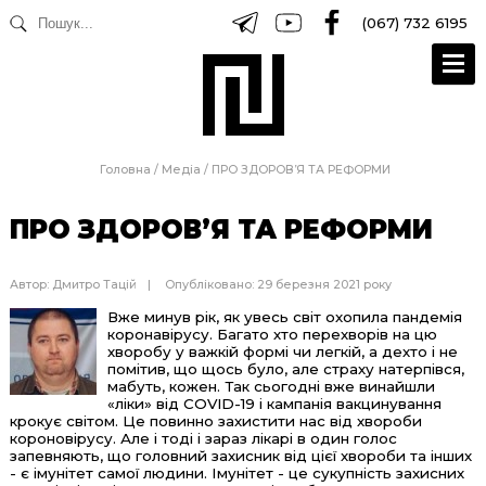
(067) 732 6195
Головна
/
Медіа
/
ПРО ЗДОРОВ’Я ТА РЕФОРМИ
ПРО ЗДОРОВ’Я ТА РЕФОРМИ
Автор:
Дмитро Тацій
Опубліковано: 29 березня 2021 року
Вже минув рік, як увесь світ охопила пандемія
коронавірусу. Багато хто перехворів на цю
хворобу у важкій формі чи легкій, а дехто і не
помітив, що щось було, але страху натерпівся,
мабуть, кожен. Так сьогодні вже винайшли
«ліки» від COVID-19 і кампанія вакцинування
крокує світом. Це повинно захистити нас від хвороби
короновірусу. Але і тоді і зараз лікарі в один голос
запевняють, що головний захисник від цієї хвороби та інших
- є імунітет самої людини. Імунітет - це сукупність захисних