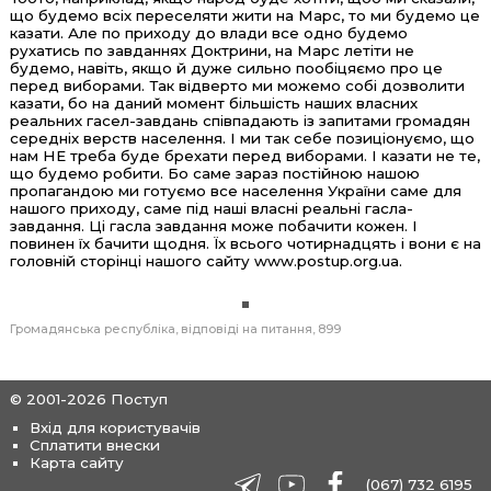
що будемо всіх переселяти жити на Марс, то ми будемо це
казати. Але по приходу до влади все одно будемо
рухатись по завданнях Доктрини, на Марс летіти не
будемо, навіть, якщо й дуже сильно пообіцяємо про це
перед виборами. Так відверто ми можемо собі дозволити
казати, бо на даний момент більшість наших власних
реальних гасел-завдань співпадають із запитами громадян
середніх верств населення. І ми так себе позиціонуємо, що
нам НЕ треба буде брехати перед виборами. І казати не те,
що будемо робити. Бо саме зараз постійною нашою
пропагандою ми готуємо все населення України саме для
нашого приходу, саме під наші власні реальні гасла-
завдання. Ці гасла завдання може побачити кожен. І
повинен їх бачити щодня. Їх всього чотирнадцять і вони є на
головній сторінці нашого сайту www.postup.org.ua.
Громадянська республіка
відповіді на питання
899
© 2001-2026 Поступ
Вхід для користувачів
Сплатити внески
Карта сайту
(067) 732 6195