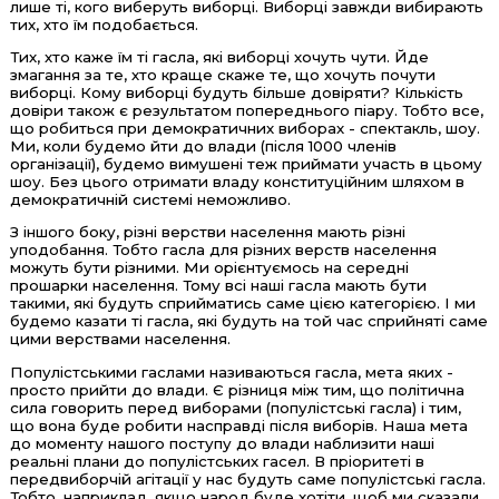
лише ті, кого виберуть виборці. Виборці завжди вибирають
тих, хто їм подобається.
Тих, хто каже їм ті гасла, які виборці хочуть чути. Йде
змагання за те, хто краще скаже те, що хочуть почути
виборці. Кому виборці будуть більше довіряти? Кількість
довіри також є результатом попереднього піару. Тобто все,
що робиться при демократичних виборах - спектакль, шоу.
Ми, коли будемо йти до влади (після 1000 членів
організації), будемо вимушені теж приймати участь в цьому
шоу. Без цього отримати владу конституційним шляхом в
демократичній системі неможливо.
З іншого боку, різні верстви населення мають різні
уподобання. Тобто гасла для різних верств населення
можуть бути різними. Ми орієнтуємось на середні
прошарки населення. Тому всі наші гасла мають бути
такими, які будуть сприйматись саме цією категорією. І ми
будемо казати ті гасла, які будуть на той час сприйняті саме
цими верствами населення.
Популістськими гаслами називаються гасла, мета яких -
просто прийти до влади. Є різниця між тим, що політична
сила говорить перед виборами (популістські гасла) і тим,
що вона буде робити насправді після виборів. Наша мета
до моменту нашого поступу до влади наблизити наші
реальні плани до популістських гасел. В пріоритеті в
передвиборчій агітації у нас будуть саме популістські гасла.
Тобто, наприклад, якщо народ буде хотіти, щоб ми сказали,