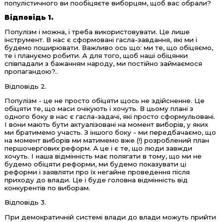
популістичного ви пообіцяєте виборцям, щоб вас обрали?
Відповідь 1.
Популізм і можна, і треба використовувати. Це лише
інструмент. В нас є сформовані гасла-завдання, які ми і
будемо поширювати. Важливо ось що: ми те, що обіцяємо,
те і плануємо робити. А для того, щоб наші обіцянки
співпадали з бажанням народу, ми постійно займаємося
пропагандою?..
Відповідь 2.
Популізм - це не просто обіцяти щось не здійсненне. Це
обіцяти те, що маси очікують і хочуть. В цьому плані з
одного боку в нас є гасла-задачі, які просто сформульовані.
І вони мають бути актуалізовані на момент виборів, у яких
ми братимемо участь. З іншого боку - ми передбачаємо, що
на момент виборів ми матимемо вже (!) розроблений план
першочергових реформ. А це і є те, що люди завжди
хочуть. І наша відмінність має полягати в тому, що ми не
будемо обіцяти реформи, ми будемо показувати ці
реформи і заявляти про їх негайне проведення після
приходу до влади. Це і буде головна відмінність від
конкурентів по виборам.
Відповідь 3.
При демократичній системі влади до влади можуть прийти