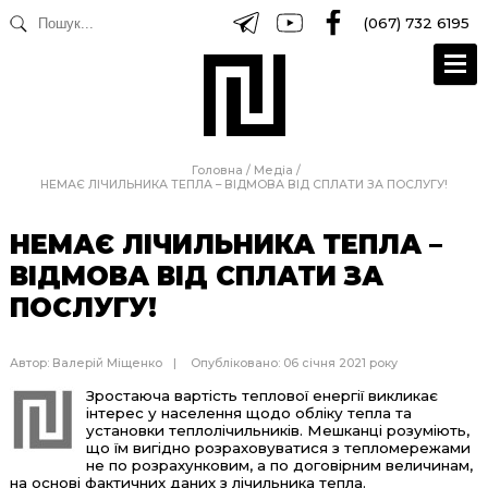
(067) 732 6195
Головна
/
Медіа
/
НЕМАЄ ЛІЧИЛЬНИКА ТЕПЛА – ВІДМОВА ВІД СПЛАТИ ЗА ПОСЛУГУ!
НЕМАЄ ЛІЧИЛЬНИКА ТЕПЛА –
ВІДМОВА ВІД СПЛАТИ ЗА
ПОСЛУГУ!
Автор:
Валерій Міщенко
Опубліковано: 06 січня 2021 року
Зростаюча вартість теплової енергії викликає
інтерес у населення щодо обліку тепла та
установки теплолічильників. Мешканці розуміють,
що їм вигідно розраховуватися з тепломережами
не по розрахунковим, а по договірним величинам,
на основі фактичних даних з лічильника тепла.