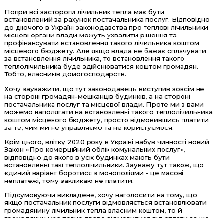
Попри всі застороги лічильник тепла має бути
встановлений за рахунок постачальника послуг. Відповідно
до діючого в Україні законодавства про теплові лічильники
місцеві органи влади можуть ухвалити рішення та
профінансувати встановлення такого лічильника коштом
місцевого бюджету. Але якщо влада не бажає сплачувати
за встановлення лічильника, то встановлення такого
теплолічильника буде здійснюватися коштом громадян.
Тобто, власників домогосподарств.
Хочу зауважити, що тут законодавець виступив зовсім не
на стороні громадян-мешканців будинків, а на стороні
постачальника послуг та місцевої влади. Проте ми з вами
можемо наполягати на встановленні такого теплолічильника
коштом місцевого бюджету, просто відмовившись платити
за те, чим ми не управляємо та не користуємося.
Крім цього, влітку 2020 року в Україні набув чинності новий
Закон «Про комерційний облік комунальних послуг»,
відповідно до якого в усіх будинках мають бути
встановленні такі теплолічильники. Зауважу тут також, що
єдиний варіант боротися з монополіями - це масові
неплатежі, тому закликаю не платити.
Підсумовуючи викладене, хочу наголосити на тому, що
якщо постачальник послуги відмовляється встановлювати
громадянину лічильник тепла власним коштом, то й