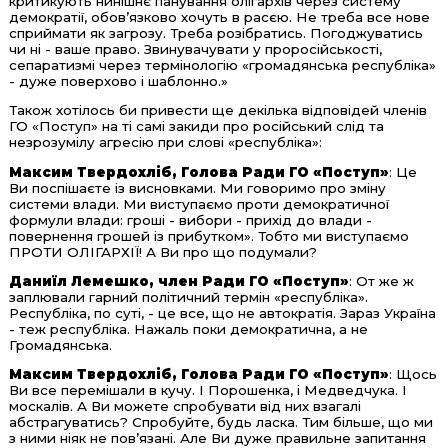
критикують нинішнє панування олігархів через систему
демократії, обов’язково хочуть в расєю. Не треба все нове
сприймати як загрозу. Треба розібратись. Погоджуватись
чи ні - ваше право. Звинувачувати у проросійськості,
сепаратизмі через термінологію «громадянська республіка»
- дуже поверхово і шаблонно.»
Також хотілось би привести ще декілька відповідей членів
ГО «Поступ» на ті самі закиди про російський слід та
незрозумілу агресію при слові «республіка»:
Максим Твердохліб, Голова Ради ГО «Поступ»
: Це
Ви поспішаєте із висновками. Ми говоримо про зміну
системи влади. Ми виступаємо проти демократичної
формули влади: гроші - вибори - прихід до влади -
повернення грошей із прибутком». Тобто ми виступаємо
ПРОТИ ОЛІГАРХІЇ! А Ви про що подумали?
Даниїл Лемешко, член Ради ГО «Поступ»
: От же ж
заплювали гарний політичний термін «республіка».
Республіка, по суті, - це все, що не автократія. Зараз Україна
- теж республіка. Нажаль поки демократична, а не
Громадянська.
Максим Твердохліб, Голова Ради ГО «Поступ»
: Щось
Ви все перемішали в кучу. І Порошенка, і Медведчука. І
москалів. А Ви можете спробувати від них взагалі
абстрагуватись? Спробуйте, будь ласка. Тим більше, що ми
з ними ніяк не пов’язані. Але Ви дуже правильне запитання