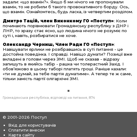
задали: «що взамін?». Якщо б ми нічого не пропонували
взамін, то не робили б такого провокативного борду. Ось,
що взамін. Ознайомтесь, будь ласка, із четвертим розділом.
Дмитро Тацій, член Виконкому ГО «Поступ»
: Коли
починають порівнювати Громадянську республіку з ДНР і
ЛНР, то зразу стає ясно, що людина нічого не розуміє по
суті і, навіть, розбиратися не хоче.
Олександр Черниш, Член Ради ГО «Поступ»
:
Навішувати ярлики не розібравшись в суті питання - це
достойна поведінка. І справді. Навіщо думати? Позиції вже
вкладені в голови через ЗМІ. Щоб не сказав - відразу
запишуть в якийсь табір - рашка чи толерастний Захід. І
обов’язково в цьому таборі платять гроші. Раніше казали:
«ти не думай, за тебе партія думатиме». А тепер те ж саме,
тільки замість партії олігархічні ЗМІ.
Громадянська республіка
відповіді на питання
874
© 2001-2026 Поступ
Вхід для користувачів
Сплатити внески
Карта сайту