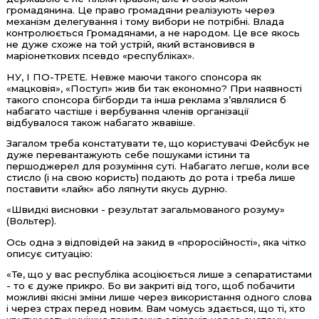
громадянина. Це право громадяни реалізують через
механізм делегування і тому вибори не потрібні. Влада
контролюється Громадянами, а не народом. Це все якось
не дуже схоже на той устрій, який встановився в
маріонеткових псевдо «республіках».
НУ, І ПО-ТРЕТЕ. Невже маючи такого спонсора як
«мацковія», «Поступ» жив би так економно? При наявності
такого спонсора бігборди та інша реклама з’являлися б
набагато частіше і вербування членів організації
відбувалося також набагато жвавіше.
Загалом треба констатувати те, що користувачі Фейсбук не
дуже перевантажують себе пошуками істини та
першоджерел для розуміння суті. Набагато легше, коли все
стисло (і на свою користь) подають до рота і треба лише
поставити «лайк» або ляпнути якусь дурню.
«Швидкі висновки - результат загальмованого розуму»
(Вольтер).
Ось одна з відповідей на закид в «проросійності», яка чітко
описує ситуацію:
«Те, що у вас республіка асоціюється лише з сепаратистами
- то є дуже прикро. Бо ви закриті від того, щоб побачити
можливі якісні зміни лише через використання одного слова
і через страх перед новим. Вам чомусь здається, що ті, хто