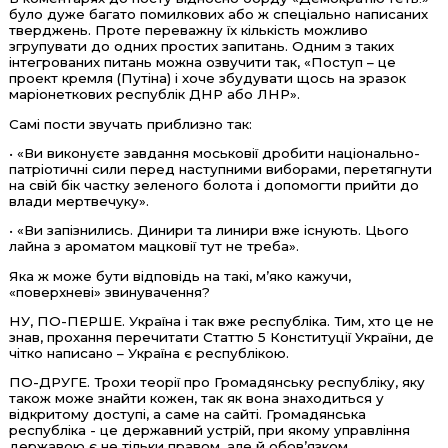
було дуже багато помилкових або ж спеціально написаних
тверджень. Проте переважну їх кількість можливо
згрупувати до одних простих запитань. Одним з таких
інтегрованих питань можна озвучити так, «Поступ – це
проект кремля (Путіна) і хоче збудувати щось на зразок
маріонеткових республік ДНР або ЛНР».
Самі пости звучать приблизно так:
• «Ви виконуєте завдання моськовії дробити національно-
патріотичні сили перед наступними виборами, перетягнути
на свій бік частку зеленого болота і допомогти прийти до
влади мертвечуку».
• «Ви запізнились. Динири та линири вже існують. Цього
лайна з ароматом мацковії тут не треба».
Яка ж може бути відповідь на такі, м’яко кажучи,
«поверхневі» звинувачення?
НУ, ПО-ПЕРШЕ. Україна і так вже республіка. Тим, хто це не
знав, прохання перечитати Статтю 5 Конституції України, де
чітко написано – Україна є республікою.
ПО-ДРУГЕ. Трохи теорії про Громадянську республіку, яку
також може знайти кожен, так як вона знаходиться у
відкритому доступі, а саме на сайті. Громадянська
республіка - це державний устрій, при якому управління
державою є не тільки правом, але й обов’язком