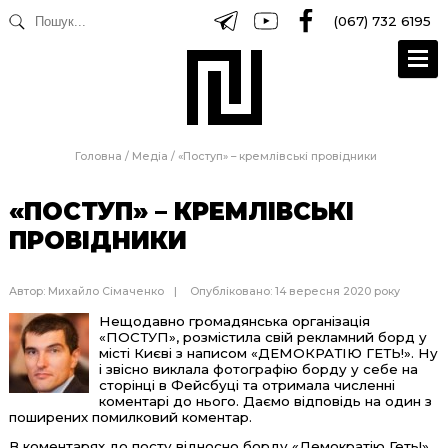
(067) 732 6195
Головна
/
Медіа
/
«Поступ» – кремлівські провідники
«ПОСТУП» – КРЕМЛІВСЬКІ
ПРОВІДНИКИ
Автор:
Михайло Сімаченко
Опубліковано: 14 вересня 2020 року
Нещодавно громадянська організація
«ПОСТУП», розмістила свій рекламний борд у
місті Києві з написом «ДЕМОКРАТІЮ ГЕТЬ!». Ну
і звісно виклала фотографію борду у себе на
сторінці в Фейсбуці та отримала численні
коментарі до нього. Даємо відповідь на один з
поширених помилковий коментар.
В коментарях до посту відносно борду «Демократію Геть!»