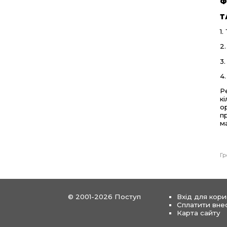
Ф
Т
1.
2
3.
4.
Р
к
о
п
м
Гр
© 2001-2026 Поступ
Вхід для кори
Сплатити вне
Карта сайту