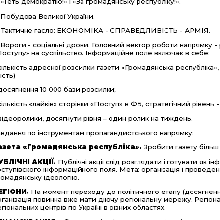
. «Геть демократію!» і «За громадянську республіку!».
. Побудова Великої України.
. Тактичне гасло: ЕКОНОМІКА - СПРАВЕДЛИВІСТЬ - АРМІЯ.
. Вороги - соціальні дрони. Головний вектор роботи напрямку 
Поступу» на суспільство. Інформаційне поле включає в себе:
 кількість адресної розсилки газети «Громадянська республіка», 
ість)
 досягнення 10 000 бази розсилки;
 кількість «лайків» сторінки «Поступ» в ФБ, стратегічний рівень 
 відеоролики, досягнути рівня – один ролик на тиждень.
авдання по інструментам пропагандистського напрямку:
азета «Громадянська республіка».
Зробити газету більш 
УБЛІЧНІ АКЦІЇ.
Публічні акції слід розглядати і готувати як 
оступівского інформаційного поля. Мета: організація і проведен
ромадянську ідеологію.
ЕГІОНИ.
На момент переходу до політичного етапу (досягнення 
рганізація повинна вже мати діючу регіональну мережу. Регіон
егіональних центрів по Україні в різних областях.