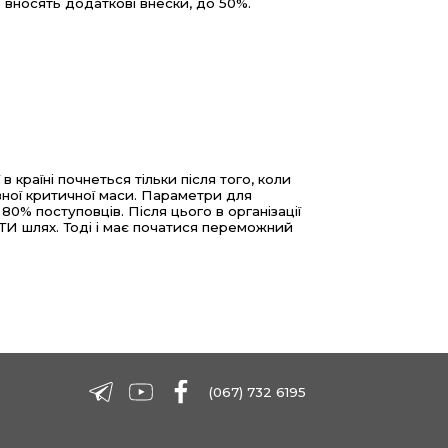
о вносять додаткові внески, до 50%.
країні почнеться тільки після того, коли
евної критичної маси. Параметри для
о 80% поступовців. Після цього в організації
И шлях. Тоді і має початися переможний
(067) 732 6195