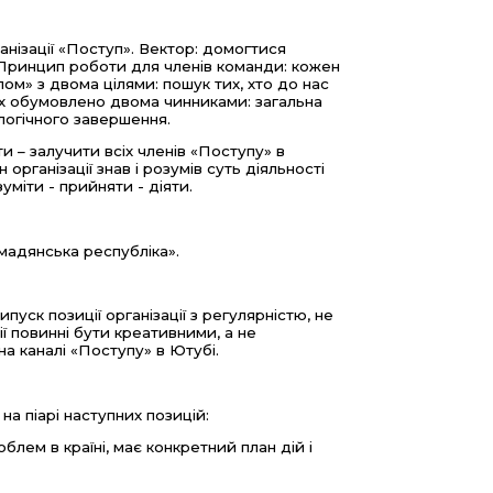
нізації «Поступ». Вектор: домогтися
. Принцип роботи для членів команди: кожен
ом» з двома цілями: пошук тих, хто до нас
піх обумовлено двома чинниками: загальна
 логічного завершення.
 – залучити всіх членів «Поступу» в
рганізації знав і розумів суть діяльності
зуміти - прийняти - діяти.
мадянська республіка».
уск позиції організації з регулярністю, не
ї повинні бути креативними, а не
на каналі «Поступу» в Ютубі.
а піарі наступних позицій:
роблем в країні, має конкретний план дій і