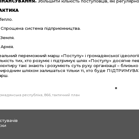
ІНАНСУВАННЯ.
Збільшити кількість поступовців, які регулярн
АКТИКА
 Тепло.
. Спрощена система підприємництва.
 Земля.
 Армія.
еальний переможний марш «Поступу» і громадянської ідеології в 
ількість тих, хто розуміє і підтримує шлях «Поступу» досягне п
рієнтиру такі: знають і розуміють суть руху організації – близьк
риродним шляхом залишаться тільки ті, хто буде ПІДТРИМУВАТ
арш.
омадянська республіка
866
тактичний план
стувачів
ски