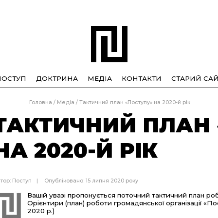
ПОСТУП
ДОКТРИНА
МЕДІА
КОНТАКТИ
СТАРИЙ САЙ
Головна
/
Медіа
/
Тактичний план «Поступу» на 2020-й рік
ТАКТИЧНИЙ ПЛАН
НА 2020-Й РІК
тор:
Поступ
Опубліковано: 15 липня 2020 року
Вашій увазі пропонується поточний тактичний план робо
Орієнтири (план) роботи громадянської організації «П
2020 р.)