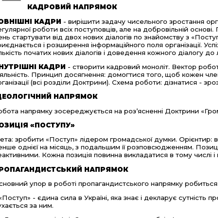
КАДРОВИЙ НАПРЯМОК
ОВНІШНІ КАДРИ
- вирішити задачу чисельного зростання орга
егулярної роботи всіх поступовців, але на добровільній основі
ень стартувати від двох нових діалогів по знайомству з «Поступ
риєднається і розширення інформаційного поля організації. Ус
ількість початих нових діалогів і доведення кожного діалогу до
НУТРІШНІ КАДРИ
- створити кадровий моноліт. Вектор роботи
іяльність. Принцип досягнення: домогтися того, щоб кожен член о
рганізації (всі розділи Доктрини). Схема роботи: дізнатися - зро
ДЕОЛОГІЧНИЙ НАПРЯМОК
обота напрямку зосереджується на роз’ясненні Доктрини «Гро
ОЗИЦІЯ «ПОСТУПУ»
ета: зробити «Поступ» лідером громадської думки. Орієнтир: вип
енше однієї на місяць, з подальшим її розповсюдженням. Позиці
еактивними. Кожна позиція повинна викладатися в тому числі і 
РОПАГАНДИСТСЬКИЙ НАПРЯМОК
сновний упор в роботі пропагандистського напрямку робиться н
. «Поступ» - єдина сила в Україні, яка знає і декларує сутність п
ухається за ним.