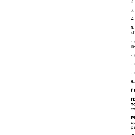
2
3
4
5
«
-
як
-
-
-
З
Г
П
п
г
Р
о
р