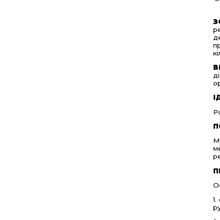
З
р
д
п
к
В
д
о
І
Р
П
М
м
р
П
О
1
р