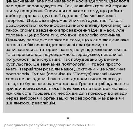
фінансування, але при наявності носіїв ідеології, ідеологія
все одно впроваджується. Так, наявність грошей сприяє
цьому процесові. Сприяння полягає в тому, що робить
роботу (пропаганду) носіїв ідеології більш вільною і
творчою. Додає їм інформаційних інструментів. Також
розширюється коло інформаційного впливу (реклама), що
також сприяє завданню впровадження ідеї в маси. Але
головне - це робота тих, хто вже ідеологію сприйняв.
Причому парадокс полягає в тому, що якщо людина вже
встала на бік певної ідеологічної платформи, то
залишається агітатором, навіть, не усвідомлюючи цього.
Така пропаганда, неусвідомлена, зрозуміло, невеликої
потужності, але існує і діє. Так побудовано будь-яке
суспільство. Це звичайна політологія і її треба просто
знати. Перші три розділи нашої Доктрини - це класична
політологія. Тут ми (організація "Поступ) взагалі нічого
свого не вигадали. І навіть не додали нічого свого до
того, що було вже відомо до нас. Гроші потрібні, але не є
принциповим моментом. І їх кількість на порядок менша,
ніж кількість грошей, які необхідні для приходу до влади
через вибори чи організацію переворотів, майданів чи
ще якихось революцій.
Громадянська республіка
відповіді на питання
829