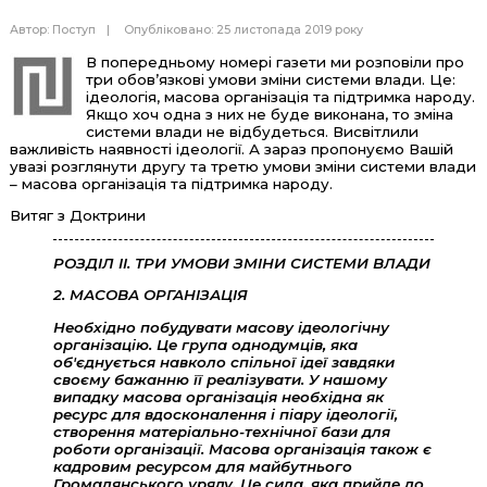
Автор:
Поступ
Опубліковано: 25 листопада 2019 року
В попередньому номері газети ми розповіли про
три обов’язкові умови зміни системи влади. Це:
ідеологія, масова організація та підтримка народу.
Якщо хоч одна з них не буде виконана, то зміна
системи влади не відбудеться. Висвітлили
важливість наявності ідеології. А зараз пропонуємо Вашій
увазі розглянути другу та третю умови зміни системи влади
– масова організація та підтримка народу.
Витяг з Доктрини
РОЗДІЛ II. ТРИ УМОВИ ЗМІНИ СИСТЕМИ ВЛАДИ
2. МАСОВА ОРГАНІЗАЦІЯ
Необхідно побудувати масову ідеологічну
організацію. Це група однодумців, яка
об'єднується навколо спільної ідеї завдяки
своєму бажанню її реалізувати. У нашому
випадку масова організація необхідна як
ресурс для вдосконалення і піару ідеології,
створення матеріально-технічної бази для
роботи організації. Масова організація також є
кадровим ресурсом для майбутнього
Громадянського уряду. Це сила, яка прийде до