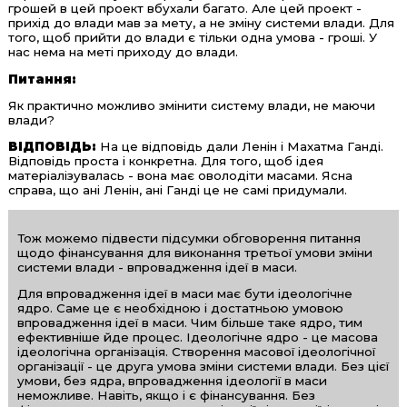
грошей в цей проект вбухали багато. Але цей проект -
прихід до влади мав за мету, а не зміну системи влади. Для
того, щоб прийти до влади є тільки одна умова - гроші. У
нас нема на меті приходу до влади.
Питання:
Як практично можливо змінити систему влади, не маючи
влади?
ВІДПОВІДЬ:
На це відповідь дали Ленін і Махатма Ганді.
Відповідь проста і конкретна. Для того, щоб ідея
матеріалізувалась - вона має оволодіти масами. Ясна
справа, що ані Ленін, ані Ганді це не самі придумали.
Тож можемо підвести підсумки обговорення питання
щодо фінансування для виконання третьої умови зміни
системи влади - впровадження ідеї в маси.
Для впровадження ідеї в маси має бути ідеологічне
ядро. Саме це є необхідною і достатньою умовою
впровадження ідеї в маси. Чим більше таке ядро, тим
ефективніше йде процес. Ідеологічне ядро - це масова
ідеологічна організація. Створення масової ідеологічної
організації - це друга умова зміни системи влади. Без цієї
умови, без ядра, впровадження ідеології в маси
неможливе. Навіть, якщо і є фінансування. Без