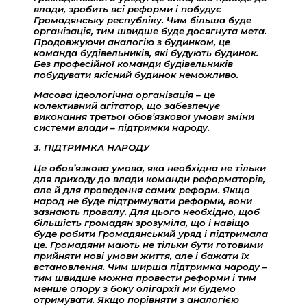
влади, зробить всі реформи і побудує
Громадянську республіку. Чим більша буде
організація, тим швидше буде досягнута мета.
Продовжуючи аналогію з будинком, це
команда будівельників, які будують будинок.
Без професійної команди будівельників
побудувати якісний будинок неможливо.
Масова ідеологічна організація – це
колективний агітатор, що забезпечує
виконання третьої обов’язкової умови зміни
системи влади – підтримки народу.
3. ПІДТРИМКА НАРОДУ
Це обов’язкова умова, яка необхідна не тільки
для приходу до влади команди реформаторів,
але й для проведення самих реформ. Якщо
народ не буде підтримувати реформи, вони
зазнають провалу. Для цього необхідно, щоб
більшість громадян зрозуміла, що і навіщо
буде робити Громадянський уряд і підтримала
це. Громадяни мають не тільки бути готовими
прийняти нові умови життя, але і бажати їх
встановлення. Чим ширша підтримка народу –
тим швидше можна провести реформи і тим
менше опору з боку олігархії ми будемо
отримувати. Якщо порівняти з аналогією