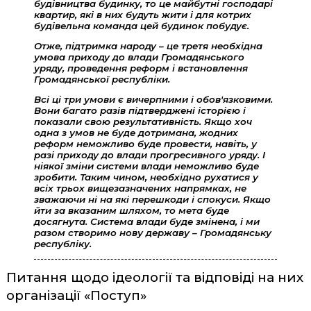
будівництва будинку, то це майбутні господарі
квартир, які в них будуть жити і для котрих
будівельна команда цей будинок побудує.
Отже, підтримка народу – це третя необхідна
умова приходу до влади Громадянського
уряду, проведення реформ і встановлення
Громадянської республіки.
Всі ці три умови є вичерпними і обов'язковими.
Вони багато разів підтверджені історією і
показали свою результативність. Якщо хоч
одна з умов не буде дотримана, жодних
реформ неможливо буде провести, навіть, у
разі приходу до влади прогресивного уряду. І
ніякої зміни системи влади неможливо буде
зробити. Таким чином, необхідно рухатися у
всіх трьох вищезазначених напрямках, не
зважаючи ні на які перешкоди і спокуси. Якщо
йти за вказаним шляхом, то мета буде
досягнута. Система влади буде змінена, і ми
разом створимо нову державу – Громадянську
республіку.
Питання щодо ідеології та відповіді на них
організації «Поступ»