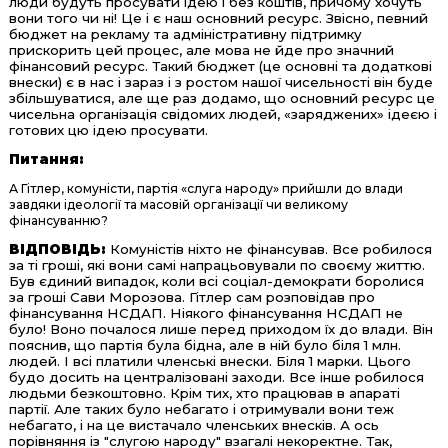
люди будуть просувати ідею і без коштів, причому хочуть
вони того чи ні! Це і є наш основний ресурс. Звісно, певний
бюджет на рекламу та адміністративну підтримку
прискорить цей процес, але мова не йде про значний
фінансовий ресурс. Такий бюджет (це основні та додаткові
внески) є в нас і зараз і з ростом нашої чисельності він буде
збільшуватися, але ще раз додамо, що основний ресурс це
чисельна організація свідомих людей, «заряджених» ідеєю і
готових цю ідею просувати.
Питання:
А Гітлер, комуністи, партія «слуга народу» прийшли до влади
завдяки ідеології та масовій організації чи великому
фінансуванню?
ВІДПОВІДЬ:
Комуністів ніхто не фінансував. Все робилося
за ті гроші, які вони самі напрацьовували по своєму життю.
Був єдиний випадок, коли всі соціал-демократи боролися
за гроші Сави Морозова. Гітлер сам розповідав про
фінансування НСДАП. Ніякого фінансування НСДАП не
було! Воно почалося лише перед приходом їх до влади. Він
пояснив, що партія була бідна, але в ній було біля 1 млн.
людей. І всі платили членські внески. Біля 1 марки. Цього
будо досить на централізовані заходи. Все інше робилося
людьми безкоштовно. Крім тих, хто працював в апараті
партії. Але таких було небагато і отримували вони теж
небагато, і на це вистачало членських внесків. А ось
порівняння із "слугою народу" взагалі некоректне. Так,