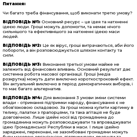
Питання:
Чи багато треба фінансування, щоб виконати третю умову?
ВІДПОВІДЬ №1:
Основний ресурс – це ідея та натхненні
ідеєю люди. Гроші можуть допомогти, та немає нічого
сильнішого та ефективнішого за натхненні ідеєю маси
людей.
ВІДПОВІДЬ №2:
Це як вірус, гроші витрачаються, аби його
побороти, а він розповсюджується шляхом контакту та
сили.
ВІДПОВІДЬ №3:
Виконання третьої умови майже не
залежить від фінансових вливань. Основний результат дає
системна робота масової організації. Гроші (медіа
розкрутка) можуть дати виключно короткостроковий ефект.
Він актуальний виключно в період демократичних виборів, і
то має багато альтернатив.
ВІДПОВІДЬ №4:
Для виконання 3 умови зміни системи
влади - отримання підтримки народу, фінансування є не
обов‘язковою складовою. За гроші можна купити картинку в
телику, палатки з прапорцями, та така агітація не буде
довговічною. Лише ідейні носії від громадянина до
громадянина можуть розповсюджувати та впроваджувати
ідею Громадянської Республіки в маси. І лише ідейно
заряджені, переконані, не зазомбовані громадяни можуть
бути масовою організацією, підтримувати, прагнути та