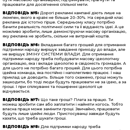
працювати для досягнення спільної мети.
ВІДПОВІДЬ №5:
Дорогі рекламні кампанії діють лише на
люмпен, якого в країні не більше 20-30%. На середній клас
реклама діє істотно гірше. Середньому класу потрібно
бачити реальність політичної сили та її відданість ідеї. А це
можливо зробити, лише демонструючи масову організацію,
яку реклама не зробить, скільки не витрачай коштів.
ВІДПОВІДЬ №6:
Вкладання багато грошей для отримання
підтримки народу вирішує завдання приходу до влади, але
не вирішує ЗМІНУ СИСТЕМИ ВЛАДИ. Для отримання
підтримки народу треба побудувати масову ідеологічну
організацію, яка і вкладе ідеологію в свідомість громадян. А
для цього не потрібно багато грошей. Для цього потрібна
ідейна команда, яка постійно і наполегливо працює. І наш
приклад це доводить. Більше того скажемо, гроші можуть
зашкодити, бо тоді люди будуть працювати не за ідею, а за
гроші. І при спілкуванні та поширенні ідеології це
відчувається.
ВІДПОВІДЬ №7:
Що таке гроші? Плата за працю. Ти
можеш зробити сам або заплатити і найняти когось. Тобто
власна праця може замінити гроші. Звичайно, працювати
будуть лише ідейні люди. Пристосуванці завжди будуть
казати, що треба шукати гроші.
ВІДПОВІДЬ №8:
Для підтримки народу треба