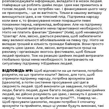
розповсюджувати інформацію, вкладати її в мозок людей.
Найкраще це роблять ідейні люди. Ідея має прижитись в
голові людей. На це потрібен час. І фінансування цього часу
не прискорить, - це як вагітність. Тільки в нашому випадку
виношується ідея, а не тілесний плід. Підтримка народу
коли вже є, то фінансування може покращити певні
показники перед, наприклад, виборами. Але на підтримку
ідейну грошей витрачати нема гарантованої необхідності.
Ніхто не платить фанатам "Динамо" (Київ), щоб ненавидіти
"Шахтар". Але, звісно, дається реклама, щоб забезпечити
явку великої кількості вболівальників на певну гру. Ніхто не
вкладає грошей в кількість громади байкерів. Вони просто
живуть цією ідеєю. Але, звісно, витрачаються гроші на
рекламу і організацію якогось фестивалю, щоб більше
людей приїхало. Тож на реакцію ідейних людей витрачати
глобально гроші нема необхідності. Їх витрачають на
ситуативну підтримку НЕідейних людей.
ВІДПОВІДЬ №9:
Щоб відповісти на це питання, потрібно
розуміти, на що тратити кошти? Звісно, для того, щоб
отримати підтримку народу, потрібна зрозуміла ідея
(ідеологія), а потім системне просування цієї ідеї в
свідомість людей. Щоб виконати це завдання, потрібні
люди, багато людей, дуже багато людей, свідомих ідейних
людей, які дійсно розуміють цю ідею, і зможуть її донести
народу. Чи можна це зробити за гроші???… Навряд чи...
Щоб просувати ідеологію, людям потрібно її спочатку
зрозуміти та прийняти, якщо ці умови будуть виконані, такі