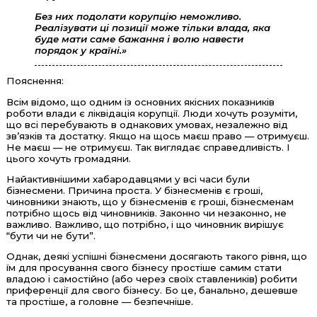
Без них подолати корупцію неможливо.
Реалізувати ці позиції може тільки влада, яка
буде мати саме бажання і волю навести
порядок у країні.»
Пояснення:
Всім відомо, що одним із основних якісних показників
роботи влади є ліквідація корупції. Люди хочуть розуміти,
що всі перебувають в однакових умовах, незалежно від
зв’язків та достатку. Якщо на щось маєш право — отримуєш.
Не маєш — не отримуєш. Так виглядає справедливість. І
цього хочуть громадяни.
Найактивнішими хабародавцями у всі часи були
бізнесмени. Причина проста. У бізнесменів є гроші,
чиновники знають, що у бізнесменів є гроші, бізнесменам
потрібно щось від чиновників. Законно чи незаконно, не
важливо. Важливо, що потрібно, і що чиновник вирішує
“бути чи не бути”.
Однак, деякі успішні бізнесмени досягають такого рівня, що
їм для просування свого бізнесу простіше самим стати
владою і самостійно (або через своїх ставлеників) робити
приференції для свого бізнесу. Бо це, банально, дешевше
та простіше, а головне — безпечніше.