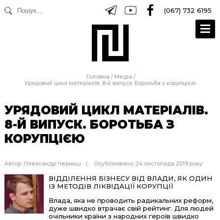
(067) 732 6195
Головна
/
Медіа
/
Урядовий цикл матеріалів. 8-й випуск. Боротьба з корупцією
УРЯДОВИЙ ЦИКЛ МАТЕРІАЛІВ.
8-Й ВИПУСК. БОРОТЬБА З
КОРУПЦІЄЮ
Автор:
Олександр Черниш
Опубліковано: 24 листопада 2019 року
ВІДДІЛЕННЯ БІЗНЕСУ ВІД ВЛАДИ, ЯК ОДИН
ІЗ МЕТОДІВ ЛІКВІДАЦІЇ КОРУПЦІЇ
Влада, яка не проводить радикальних реформ,
дуже швидко втрачає свій рейтинг. Для людей
очільники країни з народних героїв швидко