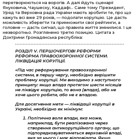
перетворюються на ворогів. А далі йдуть сценарії
Януковича, Чаушеску, Каддафі... Саме тому Президент,
Уряд та Верховна рада України мають зробити те, про що
кажуть всі вже 29 років, — подолати корупцію. Це дасть
можливість зберегти та примножити свої рейтинги, а
головне — дасть сигнал, що правила життя змінилися. І це
незворотньо. Розглянемо третю позицію. Цитата з
Доктрини Громадянська республіка:
РОЗДІЛ V. ПЕРШОЧЕРГОВІ РЕФОРМИ
РЕФОРМА ПРАВООХОРОННОЇ СИСТЕМИ.
ЛІКВІДАЦІЯ КОРУПЦІЇ.
«Під час реформування правоохоронної
системи, в першу чергу, необхідно вирішити
проблему корупції. Ми виходимо з наступного
принципу: якщо влада протягом шести місяців
не ліквідує корупцію, то вона (влада), або не
хоче цього робити, або не є владою.
Для досягнення мети — ліквідації корупції в
Україні, необхідно як мінімум:
Політична воля влади, яка може,
наприклад, бути реалізована через
створення антикорупційного органу, що
підпорядковуватиметься верховній владі,
яка за нього і має відповідати. Якщо