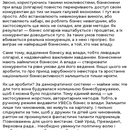
Звісно, користуючись такими можливостями, бізнесмени
при владі (олігархи) повністю перекривають доступ своїм
конкурентам до тих чи інших галузей економіки. І тут все
просто. Або встановлюють невиконувані вимоги, або
виставляють хабарі, які роблять бізнес невигідним, або
застосовують ще якісь не складні, але дієві методи. Як
результат — бізнес олігархів маштабується і процвітає, а їх
конкурентам доводиться туго. За таких умов повністю
вбивається реальна конкуренція, а з нею і прогрес. Бо
виграє не найкращий бізнесмен, а той, хто має владу.
Саме тому, відділення бізнесу від влади, тобто ліквідація
олігархії, є надзвичайно важливим завданням. Бізнесмени
мають займатися бізнесом. А влада — створювати
конкурентні та рівні умови для його ведення. Якщо цього не
зробити, то про прихід зарубіжного інвестора та зростання
національної бізнесактивності залишиться тільки мріяти.
Як це зробити? За демократичної системи — майже ніяк. Не
для того вона будувалася колишньою бізнесбуржуазією,
щоб її можна було подолати. Тому єдиний вихід — це
застосування жорстких, авторитарних методів. Тобто, в
ручному режимі видавити УВЕСЬ бізнес із влади. Залишити
лише тих чиновників, які живуть на зарплату. І пильно
слідкувати за тим, щоб у дружин та дітей цих чиновників,
раптом не прокинулися фантастичні таланти підприємців.
Повноважень для цього вистачає. Свій Уряд, Президент,
Верховна рада... Необхідно увімкнути політичну волю і