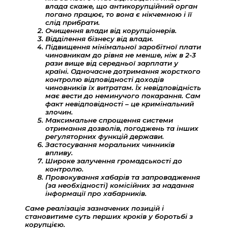
влада скаже, що антикорупційний орган
погано працює, то вона є нікчемною і її
слід прибрати.
Очищення влади від корупціонерів.
Відділення бізнесу від влади.
Підвищення мінімальної заробітної плати
чиновникам до рівня не менше, ніж в 2-3
рази вище від середньої зарплати у
країні. Одночасне дотримання жорсткого
контролю відповідності доходів
чиновників їх витратам. Їх невідповідність
має вести до неминучого покарання. Сам
факт невідповідності – це кримінальний
злочин.
Максимальне спрощення системи
отримання дозволів, погоджень та інших
регуляторних функцій держави.
Застосування моральних чинників
впливу.
Широке залучення громадськості до
контролю.
Провокування хабарів та запровадження
(за необхідності) комісійних за надання
інформації про хабарників.
Саме реалізація зазначених позицій і
становитиме суть перших кроків у боротьбі з
корупцією.