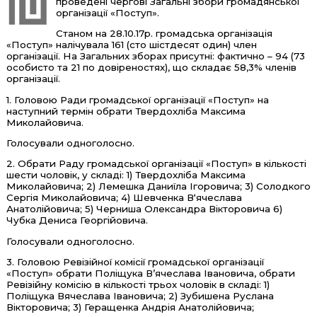
проведені чергові Загальні збори громадянської
організації «Поступ».
Станом на 28.10.17р. громадська організація
«Поступ» налічувала 161 (сто шістдесят один) член
організації. На Загальних зборах присутні: фактично – 94 (73
особисто та 21 по довіреностях), що складає 58,3% членів
організації.
1. Головою Ради громадської організації «Поступ» на
наступний термін обрати Твердохліба Максима
Миколайовича.
Голосували одноголосно.
2. Обрати Раду громадської організації «Поступ» в кількості
шести чоловік, у складі: 1) Твердохліба Максима
Миколайовича; 2) Лемешка Даниїла Ігоровича; 3) Солодкого
Сергія Миколайовича; 4) Шевченка В‘ячеслава
Анатолійовича; 5) Черниша Олександра Вікторовича 6)
Чубка Дениса Георгійовича.
Голосували одноголосно.
3. Головою Ревізійної комісії громадської організації
«Поступ» обрати Поліщука В’ячеслава Івановича, обрати
Ревізійну комісію в кількості трьох чоловік в складі: 1)
Поліщука Вячеслава Івановича; 2) Зубишена Руслана
Вікторовича; 3) Геращенка Андрія Анатолійовича;