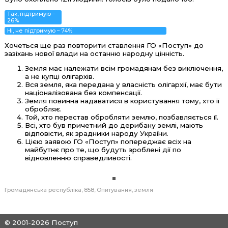
Так, підтримую –
26%
Ні, не підтримую – 74%
Хочеться ще раз повторити ставлення ГО «Поступ» до
зазіхань нової влади на останню народну цінність.
Земля має належати всім громадянам без виключення,
а не купці олігархів.
Вся земля, яка передана у власність олігархії, має бути
націоналізована без компенсації.
Земля повинна надаватися в користування тому, хто її
обробляє.
Той, хто перестав обробляти землю, позбавляється її.
Всі, хто був причетний до дерибану землі, мають
відповісти, як зрадники народу України.
Цією заявою ГО «Поступ» попереджає всіх на
майбутнє про те, що будуть зроблені дії по
відновленню справедливості.
Громадянська республіка
858
Опитування
земля
© 2001-2026 Поступ