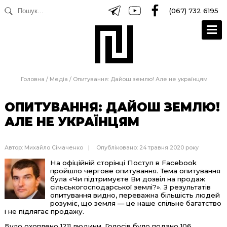
(067) 732 6195
Головна
/
Медіа
/
Опитування: Дайош землю! Але не українцям
ОПИТУВАННЯ: ДАЙОШ ЗЕМЛЮ!
АЛЕ НЕ УКРАЇНЦЯМ
Автор:
Михайло Сімаченко
Опубліковано: 24 травня 2020 року
На офіційній сторінці Поступ в Facebook
пройшло чергове опитування. Тема опитування
була «Чи підтримуєте Ви дозвіл на продаж
сільськогосподарської землі?». З результатів
опитування видно, переважна більшість людей
розуміє, що земля — це наше спільне багатство
і не підлягає продажу.
Було охоплено 1211 людини. Голосів було подано 106.