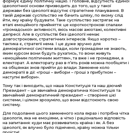
формує єдину політичну націю. І головне, відсутність єдиної
ідеологічної основи призводить до того, що у такої
держави без ідеології відсутнє стратегічне планування. В
такій державі суспільство не бачить шляху, по якому слід
йти, яку країну будувати. Таке суспільство застрягає на
етапі емоційного прийняття: це короткострокові спалахи
«громадської» активності, якісь масові ажіотажі, колективні
депресії. Але в суспільстві без ідеології немає
довгострокових, стратегічних інтересів. Якщо коротко –
тактика є, стратегії нема. І це дуже зручно для
демократичної системи влади, коли громадяни не знають,
яким курсом вони будуть рухатись, то вони живуть
«емоційним політичним життям», та вже і не громадяни, а
електорат. А електорату раз в п’ять років можна пообіцяти і
на обіцянках знов прийти до влади. Замкнене коло
демократії в дії: «гроші – вибори – гроші з прибутком –
наступні вибори».
Тому так і виходить, що наша Конституція та наш діючий
Президент – це звичайна демократична Конституція та
звичайний демократичний президент – створіння цієї
системи, і цілком зрозуміло, що вони відстоюють свою
систему.
Для подолання цього замкненого кола якраз і потрібна чітка
ідеологія, яка не емоціями, а чітко і раціонально відповість
на запитання: куди має розвиватись країна і як. А без
ідеології, як влучно було підмічено, країну можна тільки
проїсти!