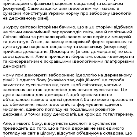
прикладами є фашизм (націонал-соціалізм) та марксизм
(комунізм)). Саме завдяки цим ідеологіям ми і маємо в
сучасній Конституції України норму про заборону ідеологій
на державному рівні).
З курсу світової історії ми бачимо, що в 20 сторіччі відбувся
не тільки економічний перерозподіл світу, але й політичний.
Світові війни та розвали країн завершили періоди монархій
та диктатур. Отже, на заміну монархічній формі правління та
диктатурам націонал-соціалізму та марксизму (комунізму)
прийшла демократія. Демократія (зі слів демократів) не має
своєї ідеології. Але в принципі лібералізм, соціал-демократія
та консерватизм є яскравішими ідеологічними платформами
демократії.
Чому при демократії заборонено ідеологію на державному
рівні? З одного боку (скажімо так, офіційного) це спроба
захистити суспільство від того, щоб світогляд частини
населення не став ідеологією для всього суспільства. Це
дуже важливо для демократії, щоб суспільство не
об’єдналося навколо однієї ідеології, бо це може призвести
до обмеження інших ідеологій, та формування єдиного
мислення, єдиного погляду на подальший розвиток
держави. З точки зору демократії, це крок до тоталітаризму.
Але, з іншого боку, відсутність ідеології в суспільстві
призводить до того, що в такій державі не має єдиного
погляду на світ в цілому, відсутня об’єднуюча складова, що