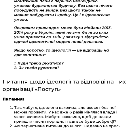
монтажний план є першою необхідною
умовою будівництва будинку. Без цього нічого
побудувати не вийде. Без цього також не
можна побудувати і країну. Це і є ідеологічна
умова.
Яскравим прикладом може бути Майдан 2013-
2014 року в Україні, який не зміг би ні за яких
умов привести до змін у зв'язку з відсутністю
єдиної ідеологічної моделі нової держави.
Якщо коротко, то ідеологія — це відповідь на
два запитання:
1. Куди треба рухатися?
2. Як треба рухатися?
Питання щодо ідеології та відповіді на них
організації «Поступ»
Питання:
Так, мабуть, ідеологія важлива, але якось і без неї
можна прожити. У нас вже 6 разів мінялася влада і
якось живемо. Мабуть, важливо, щоб до влади
прийшли чесні і порядні, і тоді все буде добре-:)!?
Альтернативне питання до нього: Недавно на прес-