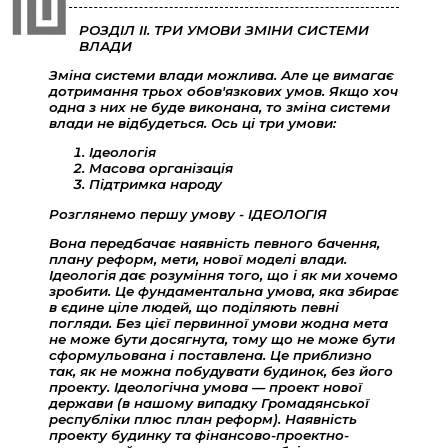
РОЗДІЛ II. ТРИ УМОВИ ЗМІНИ СИСТЕМИ
ВЛАДИ
Зміна системи влади можлива. Але це вимагає
дотримання трьох обов'язкових умов. Якщо хоч
одна з них не буде виконана, то зміна системи
влади не відбудеться. Ось ці три умови:
Ідеологія
Масова організація
Підтримка народу
Розглянемо першу умову - ІДЕОЛОГІЯ
Вона передбачає наявність певного бачення,
плану реформ, мети, нової моделі влади.
Ідеологія дає розуміння того, що і як ми хочемо
зробити. Це фундаментальна умова, яка збирає
в єдине ціле людей, що поділяють певні
погляди. Без цієї первинної умови жодна мета
не може бути досягнута, тому що не може бути
сформульована і поставлена. Це приблизно
так, як не можна побудувати будинок, без його
проекту. Ідеологічна умова — проект нової
держави (в нашому випадку Громадянської
республіки плюс план реформ). Наявність
проекту будинку та фінансово-проектно-