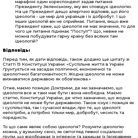
марафоні один кореспондент задав питання
Президенту Зеленському, яку він сповідує ідеологію.
На це Президент дещо алергічно відповів, що його
ідеологія - це мир для українців і їх добробут. І що
інших ідеологій він не сприймає. Питання, якщо вже
Президент каже, що ідеологія не має значення, то для
чого це питання піднімає "Поступ"? Що, невже не
можна побудувати гарну країну без всяких там
ідеологій?
Відповідь:
Перед тим, як дати відповідь, також додамо ще цитату зі
Статті 15 Конституції України: «Суспільне життя в Україні
ґрунтується на засадах політичної, економічної та
ідеологічної багатоманітності. Жодна ідеологія не може
визнаватися державою як обов'язкова.»
Отже, маємо позицію Доктрини, де ми зазначаємо, що
ідеологія все ж таки має бути і вона необхідна. Маємо
статтю, Конституції України, де чітко зазначено, що жодна
ідеологія не може бути державною. Також існує і позиція як
і суспільства, так і сучасної влади, про те, що ідеології
непотрібні, а потрібно тільки мир, добробут, чесність та
порядність.
То що саме являє собою ідеологія? Розуміти ідеологію
можна, у вузькому сенсі, як світогляд певної соціальної
групи, що відображає їх інтереси та захищає їх (яскравими