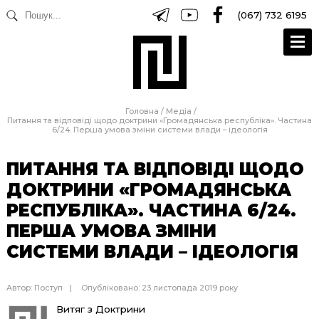
(067) 732 6195
Головна
/
Медіа
/
Питання та відповіді щодо доктрини «Громадянська республіка». Частина
6/24. Перша умова зміни системи влади – ідеологія
ПИТАННЯ ТА ВІДПОВІДІ ЩОДО
ДОКТРИНИ «ГРОМАДЯНСЬКА
РЕСПУБЛІКА». ЧАСТИНА 6/24.
ПЕРША УМОВА ЗМІНИ
СИСТЕМИ ВЛАДИ – ІДЕОЛОГІЯ
Автор:
Поступ
Опубліковано: 23 листопада 2019 року
Витяг з Доктрини