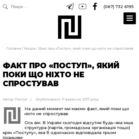
(067) 732 6195
Головна
/
Медіа
/
Факт про «Поступ», який поки що ніхто не спростував
ФАКТ ПРО «ПОСТУП», ЯКИЙ
ПОКИ ЩО НІХТО НЕ
СПРОСТУВАВ
Автор:
Поступ
Опубліковано: 11 вересня 2017 року
На даний момент ми маємо факт, який поки що
ніхто не спростував.
Ось він. В Україні сьогодні відсутня будь-яка інша
структура (партія, громадська організація тощо)
крім «Поступу», яка б одночасно відповідала трьом
позиціям: