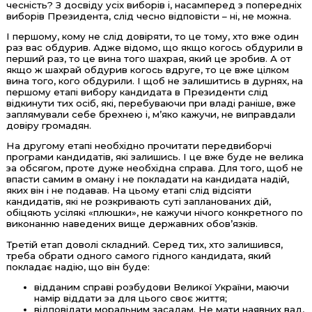
чесність? З досвіду усіх виборів і, насамперед з попередніх
виборів Президента, слід чесно відповісти – ні, не можна.
І першому, кому не слід довіряти, то це тому, хто вже один
раз вас обдурив. Адже відомо, що якщо когось обдурили в
перший раз, то це вина того шахрая, який це зробив. А от
якщо ж шахрай обдурив когось вдруге, то це вже цілком
вина того, кого обдурили. І щоб не залишитись в дурнях, на
першому етапі вибору кандидата в Президенти слід
відкинути тих осіб, які, перебуваючи при владі раніше, вже
заплямували себе брехнею і, м’яко кажучи, не виправдали
довіру громадян.
На другому етапі необхідно прочитати передвиборчі
програми кандидатів, які залишись. І це вже буде не велика
за обсягом, проте дуже необхідна справа. Для того, щоб не
впасти самим в оману і не покладати на кандидата надій,
яких він і не подавав. На цьому етапі слід відсіяти
кандидатів, які не розкривають суті запланованих дій,
обіцяють усілякі «плюшки», не кажучи нічого конкретного по
виконанню наведених вище державних обов’язків.
Третій етап доволі складний. Серед тих, хто залишився,
треба обрати одного самого гідного кандидата, який
покладає надію, що він буде:
відданим справі розбудови Великої України, маючи
намір віддати за для цього своє життя;
відповідати моральним засадам. Не мати наявних вад,