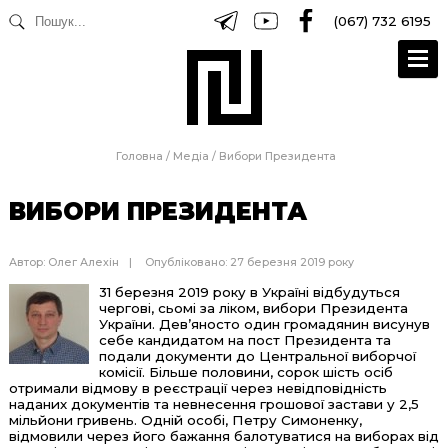
(067) 732 6195
Головна
/
Медіа
/
Вибори Президента
ВИБОРИ ПРЕЗИДЕНТА
Автор:
Олег Алехін
Опубліковано: 27 березня 2019 року
31 березня 2019 року в Україні відбудуться
чергові, сьомі за ліком, вибори Президента
України. Дев’яносто один громадянин висунув
себе кандидатом на пост Президента та
подали документи до Центральної виборчої
комісії. Більше половини, сорок шість осіб
отримали відмову в реєстрації через невідповідність
наданих документів та невнесення грошової застави у 2,5
мільйони гривень. Одній особі, Петру Симоненку,
відмовили через його бажання балотуватися на виборах від