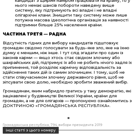
кандидат з щирим наміром працювати на країну, то у
нього немає шансів побороти наведену вище
систему, яку підтримують всі владні і не владні
олігархічні клани. Знищити таку систему може лише
потужна масова ідеологічна організація за наявності
підтримки більше 25% населення країни.
ЧАСТИНА ТРЕТЯ — РАДНА
Відсутність гідних для вибору кандидатів підштовхує
громадян свідомо голосувати за будь-яке зло, яке на їхню
думку є меншим, ніж інше. І тут слід згадати про один із
законів карми — якщо хтось стає свідком злочину або
шахрайських дій, підтримує їх або не робить нічого задля їх
припинення, той розділяє кармічну відповідальність за
здійснення таких дій із самим злочинцем. І тому, щоб не
стати співучасником злочину державного рівня, щоб не
зіпсувати свою долю, необхідно зробити зважений вибір.
Громадянам, яким набридло гратись у таку демократію, які
зацікавлені у будівництві Великої України, країни для
громадян, а не для олігархів — пропонуємо ознайомитись з
ДОКТРИНОЮ «ГРОМАДЯНСЬКА РЕСПУБЛІКА».
Громадянська республіка
794
вибори президента 2019
інші статті з цього номеру