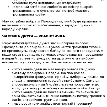
особливо бути непідвласним жадібності;
наділений глибокою любов’ю до всіх прошарків
громадянського суспільства і потреб кожного
громадянина країни.
Нам потрібно вибрати Президента, який буде працювати
не заради особистого збагачення, а заради служіння
народу України.
ЧАСТИНА ДРУГА — РЕАЛІСТИЧНА
Існує небезпідставна думка, що цьогорічні вибори
Президента до покращення умов життя громадян України
не призведуть. Тому взагалі байдуже, за кого голосувати. А
якщо хтось має надію, то може, скориставшись наведеною
в першій частині інструкцією, на другому етапі вибору
викреслити усіх кандидатів. Викреслити через те, що:
ніхто з кандидатів не має наміру змінювати діючу
систему формування влади, яка працює за
комерційною формулою «гроші → вибори → прихід до
влади → повернення грошей з прибутком». Саме ця
впроваджена в нашій країні система призводить до
того, що країну розграбовують владні особи. І якщо
ніхто з кандидатів не бажає її змінити, то значить всі
вони бажають змінити лише напрямок потоку грошей з
однієї олігархічної групи до іншої;
якщо все ж таки знайдеться чесний і порядний