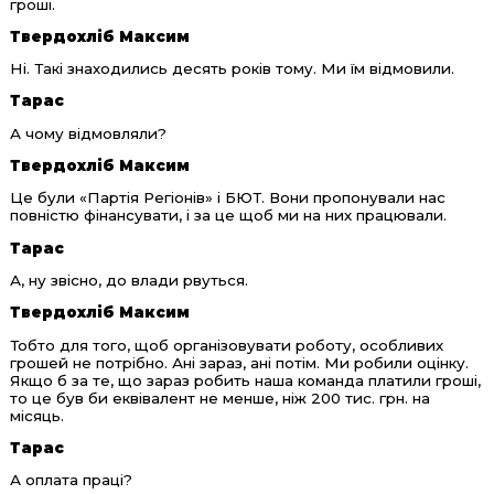
гроші.
Твердохліб Максим
Ні. Такі знаходились десять років тому. Ми їм відмовили.
Тарас
А чому відмовляли?
Твердохліб Максим
Це були «Партія Регіонів» і БЮТ. Вони пропонували нас
повністю фінансувати, і за це щоб ми на них працювали.
Тарас
А, ну звісно, до влади рвуться.
Твердохліб Максим
Тобто для того, щоб організовувати роботу, особливих
грошей не потрібно. Ані зараз, ані потім. Ми робили оцінку.
Якщо б за те, що зараз робить наша команда платили гроші,
то це був би еквівалент не менше, ніж 200 тис. грн. на
місяць.
Тарас
А оплата праці?