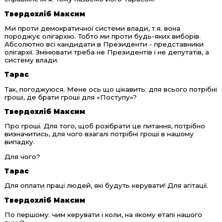
Твердохліб Максим
Ми проти демократичної системи влади, т.я. вона
породжує олігархію. Тобто ми проти будь-яких виборів.
Абсолютно всі кандидати в Президенти - представники
олігархії. Змінювати треба не Президентів і не депутатів, а
систему влади.
Тарас
Так, погоджуюся. Мене ось що цікавить: для всього потрібні
гроші, де брати гроші для «Поступу»?
Твердохліб Максим
Про гроші. Для того, щоб розібрати це питання, потрібно
визначитись, для чого взагалі потрібні гроші в нашому
випадку.
Для чого?
Тарас
Для оплати праці людей, які будуть керувати! Для агітації.
Твердохліб Максим
По першому: чим керувати і коли, на якому етапі нашого