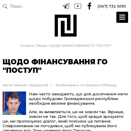
(067) 732 6195
Головна
/
Медіа
/
ЩОДО ФІНАНСУВАННЯ ГО "ПОСТУП"
ЩОДО ФІНАНСУВАННЯ ГО
"ПОСТУП"
Автор:
Максим Твердохліб
Опубліковано: 04 березня 2019 року
Нам часто закидають, що для досягнення мети
щодо побудови Громадянської республіки
необхідне велике фінансування.
Але, як виявляється, це не зовсім так. Вірніше,
зовсім не так. Для того, щоб краще зрозуміти
це, ми пропонуємо діалог, який пояснює це питання.
Співрозмовник не погодився, щоб ми публікували його
справжнє ім’я. Тому назвемо його Тарасом.