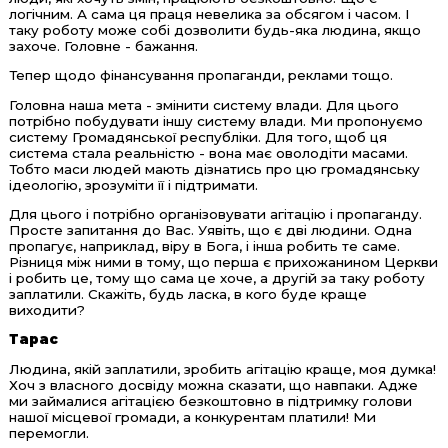
логічним. А сама ця праця невелика за обсягом і часом. І
таку роботу може собі дозволити будь-яка людина, якщо
захоче. Головне - бажання.
Тепер щодо фінансування пропаганди, реклами тощо.
Головна наша мета - змінити систему влади. Для цього
потрібно побудувати іншу систему влади. Ми пропонуємо
систему Громадянської республіки. Для того, щоб ця
система стала реальністю - вона має оволодіти масами.
Тобто маси людей мають дізнатись про цю громадянську
ідеологію, зрозуміти її і підтримати.
Для цього і потрібно організовувати агітацію і пропаганду.
Просте запитання до Вас. Уявіть, що є дві людини. Одна
пропагує, наприклад, віру в Бога, і інша робить те саме.
Різниця між ними в тому, що перша є прихожанином Церкви
і робить це, тому що сама це хоче, а другій за таку роботу
заплатили. Скажіть, будь ласка, в кого буде краще
виходити?
Тарас
Людина, якій заплатили, зробить агітацію краще, моя думка!
Хоч з власного досвіду можна сказати, що навпаки. Адже
ми займалися агітацією безкоштовно в підтримку голови
нашої місцевої громади, а конкурентам платили! Ми
перемогли.