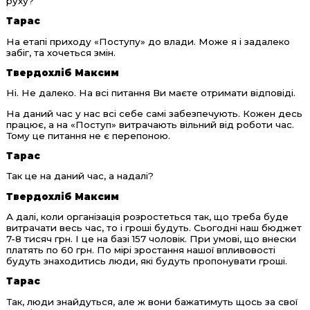
руху?
Тарас
На етапі приходу «Поступу» до влади. Може я і задалеко
забіг, та хочеться змін.
Твердохліб Максим
Ні. Не далеко. На всі питання Ви маєте отримати відповіді.
На даний час у нас всі себе самі забезпечують. Кожен десь
працює, а на «Поступ» витрачають вільний від роботи час.
Тому це питання не є перепоною.
Тарас
Так це на даний час, а надалі?
Твердохліб Максим
А далі, коли організація розростеться так, що треба буде
витрачати весь час, то і гроші будуть. Сьогодні наш бюджет
7-8 тисяч грн. І це на базі 157 чоловік. При умові, що внески
платять по 60 грн. По мірі зростання нашої впливовості
будуть знаходитись люди, які будуть пропонувати гроші.
Тарас
Так, люди знайдуться, але ж вони бажатимуть щось за свої