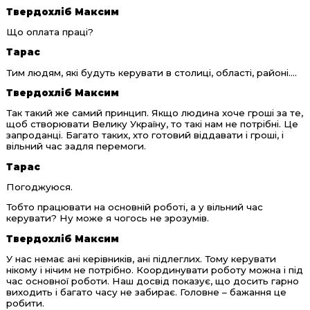
Твердохліб Максим
Що оплата праці?
Тарас
Тим людям, які будуть керувати в столиці, області, районі....
Твердохліб Максим
Так такий же самий принцип. Якщо людина хоче гроші за те,
щоб створювати Велику Україну, то такі нам не потрібні. Це
запроданці. Багато таких, хто готовий віддавати і гроші, і
вільний час задля перемоги.
Тарас
Погоджуюся.
Тобто працювати на основній роботі, а у вільний час
керувати? Ну може я чогось не зрозумів.
Твердохліб Максим
У нас немає ані керівників, ані підлеглих. Тому керувати
нікому і нічим не потрібно. Координувати роботу можна і під
час основної роботи. Наш досвід показує, що досить гарно
виходить і багато часу не забирає. Головне – бажання це
робити.