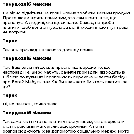
Твердохліб Максим
Ви вірно підмітили. За гроші можна зробити якісний продукт.
Проте люди вірять тільки тим, хто сам вірить в те, що
пропонує. А людині, яка щось палко бажає, не треба
платити, щоб вона агітувала за це. Виходить, що і тут гроші
не потрібні.
Тарас
Так, я ж приклад з власного досвіду привів.
Твердохліб Максим
Так, Ваш власний досвід просто підтвердив те, що
насправді і є. Ви ж, мабуть, бачили громадян, які ходять із
Біблією по вулицях і пропонують перехожим вести бесіди
про Бога? Мабуть, так. Як Ви вважаєте, їм хтось платить за
це?
Тарас
Ні, не платять, точно знаю.
Твердохліб Максим
Так само, як і ніхто не платить поступівцям, які створюють
статті, рекламні матеріали, відеоролики. А потім
розповсюджують їх за допомогою соціальних мереж. Ніхто