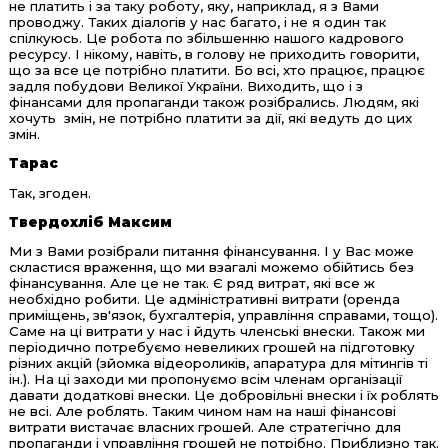
не платить і за таку роботу, яку, наприклад, я з Вами
проводжу. Таких діалогів у нас багато, і не я один так
спілкуюсь. Це робота по збільшенню нашого кадрового
ресурсу. І нікому, навіть, в голову не приходить говорити,
що за все це потрібно платити. Бо всі, хто працює, працює
задля побудови Великої України. Виходить, що і з
фінансами для пропаганди також розібрались. Людям, які
хочуть змін, не потрібно платити за дії, які ведуть до цих
змін.
Тарас
Так, згоден.
Твердохліб Максим
Ми з Вами розібрали питання фінансування. І у Вас може
скластися враження, що ми взагалі можемо обійтись без
фінансування. Але це не так. Є ряд витрат, які все ж
необхідно робити. Це адміністративні витрати (оренда
приміщень, зв'язок, бухгалтерія, управління справами, тощо).
Саме на ці витрати у нас і йдуть членські внески. Також ми
періодично потребуємо невеликих грошей на підготовку
різних акцій (зйомка відеороликів, апаратура для мітингів ті
ін.). На ці заходи ми пропонуємо всім членам організації
давати додаткові внески. Це добровільні внески і їх роблять
не всі. Але роблять. Таким чином нам на наші фінансові
витрати вистачає власних грошей. Але стратегічно для
пропаганди і управління грошей не потрібно. Приблизно так.