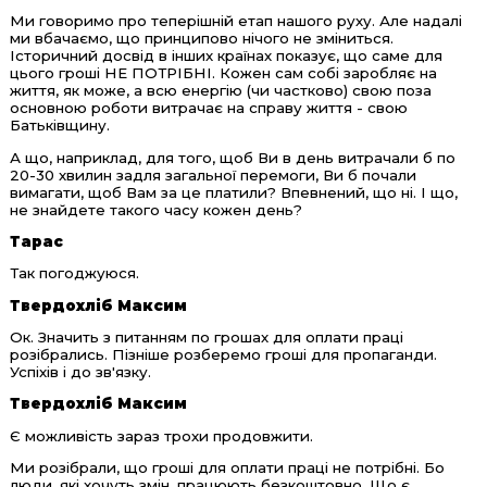
Ми говоримо про теперішній етап нашого руху. Але надалі
ми вбачаємо, що принципово нічого не зміниться.
Історичний досвід в інших країнах показує, що саме для
цього гроші НЕ ПОТРІБНІ. Кожен сам собі заробляє на
життя, як може, а всю енергію (чи частково) свою поза
основною роботи витрачає на справу життя - свою
Батьківщину.
А що, наприклад, для того, щоб Ви в день витрачали б по
20-30 хвилин задля загальної перемоги, Ви б почали
вимагати, щоб Вам за це платили? Впевнений, що ні. І що,
не знайдете такого часу кожен день?
Тарас
Так погоджуюся.
Твердохліб Максим
Ок. Значить з питанням по грошах для оплати праці
розібрались. Пізніше розберемо гроші для пропаганди.
Успіхів і до зв'язку.
Твердохліб Максим
Є можливість зараз трохи продовжити.
Ми розібрали, що гроші для оплати праці не потрібні. Бо
люди, які хочуть змін, працюють безкоштовно. Що є